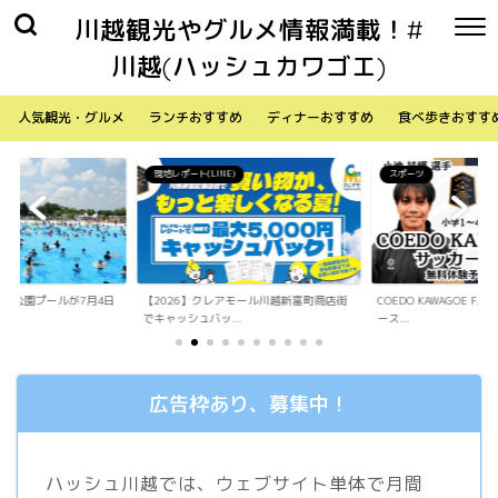
川越観光やグルメ情報満載！#
川越(ハッシュカワゴエ)
人気観光・グルメ
ランチおすすめ
ディナーおすすめ
食べ歩きおすす
)
スポーツ
生活
アモール川越新富町商店街
COEDO KAWAGOE F.Cが小学生向けサッカ
「Sky Walker 70
.
ース...
内ア...
広告枠あり、募集中！
ハッシュ川越では、ウェブサイト単体で月間