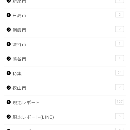
新座市
2
日高市
2
朝霞市
1
深谷市
1
熊谷市
24
特集
2
狭山市
127
現地レポート
3
現地レポート(LINE)