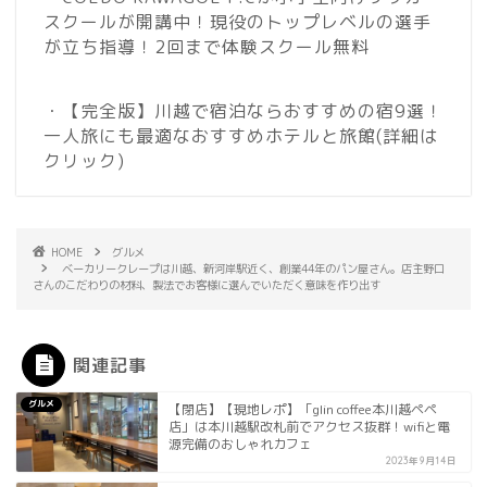
スクールが開講中！現役のトップレベルの選手
が立ち指導！2回まで体験スクール無料
・【完全版】川越で宿泊ならおすすめの宿9選！
一人旅にも最適なおすすめホテルと旅館
(詳細は
クリック)
HOME
グルメ
ベーカリークレープは川越、新河岸駅近く、創業44年のパン屋さん。店主野口
さんのこだわりの材料、製法でお客様に選んでいただく意味を作り出す
関連記事
グルメ
【閉店】【現地レポ】「glin coffee本川越ペペ
店」は本川越駅改札前でアクセス抜群！wifiと電
源完備のおしゃれカフェ
2023年9月14日