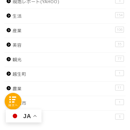
3
現地レポート(YAHOO)
154
生活
106
産業
35
美容
77
観光
1
越生町
11
農業
1
飯能市
目次へ
JA
3
鶴ヶ島市