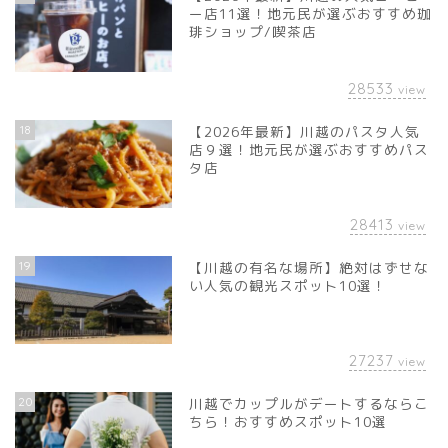
ー店11選！地元民が選ぶおすすめ珈
琲ショップ/喫茶店
28533
view
18
【2026年最新】川越のパスタ人気
店９選！地元民が選ぶおすすめパス
タ店
28413
view
19
【川越の有名な場所】絶対はずせな
い人気の観光スポット10選！
27237
view
20
川越でカップルがデートするならこ
ちら！おすすめスポット10選