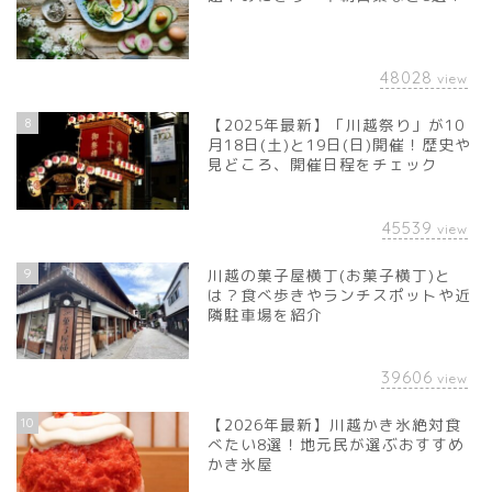
48028
view
8
【2025年最新】「川越祭り」が10
月18日(土)と19日(日)開催！歴史や
見どころ、開催日程をチェック
45539
view
9
川越の菓子屋横丁(お菓子横丁)と
は？食べ歩きやランチスポットや近
隣駐車場を紹介
39606
view
10
【2026年最新】川越かき氷絶対食
べたい8選！地元民が選ぶおすすめ
かき氷屋