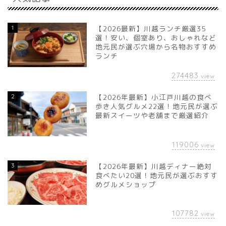
1
【2026最新】川越ランチ厳選35
選！安い、個室あり、おしゃれなど
地元民が選ぶ穴場から名物おすすめ
ランチ
274483
view
2
【2026年最新】小江戸川越の食べ
歩き人気グルメ22選！地元民が選ぶ
最新スイーツや老舗まで厳選紹介
119006
view
3
【2026年最新】川越ディナー絶対
食べたい20選！地元民が選ぶおすす
めグルメショップ
107782
view