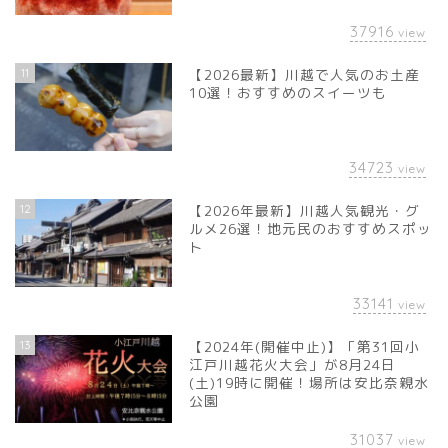
37916
view
11
【2026最新】川越で人気のお土産
10選！おすすめのスイーツも
34723
view
12
【2026年最新】川越人気観光・グ
ルメ26選！地元民のおすすめスポッ
ト
33141
view
13
【2024年(開催中止)】「第31回小
江戸川越花火大会」が8月24日
(土)19時に開催！場所は安比奈親水
公園
31037
view