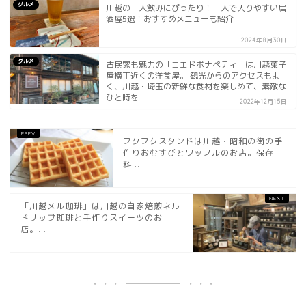
グルメ
川越の一人飲みにぴったり！一人で入りやすい居
酒屋5選！おすすめメニューも紹介
2024年8月30日
グルメ
古民家も魅力の「コエドボナペティ」は川越菓子
屋横丁近くの洋食屋。 観光からのアクセスもよ
く、川越・埼玉の新鮮な食材を楽しめて、素敵な
ひと時を
2022年12月15日
フクフクスタンドは川越・昭和の街の手
作りおむすびとワッフルのお店。保存
料...
「川越メル珈琲」は川越の自家焙煎ネル
ドリップ珈琲と手作りスイーツのお
店。...