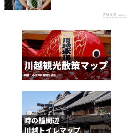
26008
view