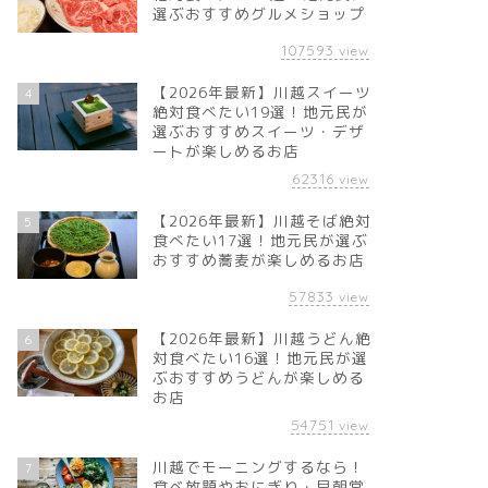
選ぶおすすめグルメショップ
107593
view
【2026年最新】川越スイーツ
4
絶対食べたい19選！地元民が
選ぶおすすめスイーツ・デザ
ートが楽しめるお店
62316
view
【2026年最新】川越そば絶対
5
食べたい17選！地元民が選ぶ
おすすめ蕎麦が楽しめるお店
57833
view
【2026年最新】川越うどん絶
6
対食べたい16選！地元民が選
ぶおすすめうどんが楽しめる
お店
54751
view
川越でモーニングするなら！
7
食べ放題やおにぎり・早朝営