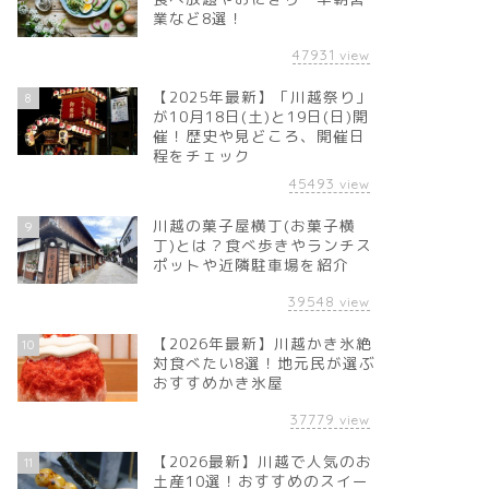
業など8選！
47931
view
【2025年最新】「川越祭り」
8
が10月18日(土)と19日(日)開
催！歴史や見どころ、開催日
程をチェック
45493
view
川越の菓子屋横丁(お菓子横
9
丁)とは？食べ歩きやランチス
ポットや近隣駐車場を紹介
39548
view
【2026年最新】川越かき氷絶
10
対食べたい8選！地元民が選ぶ
おすすめかき氷屋
37779
view
【2026最新】川越で人気のお
11
土産10選！おすすめのスイー