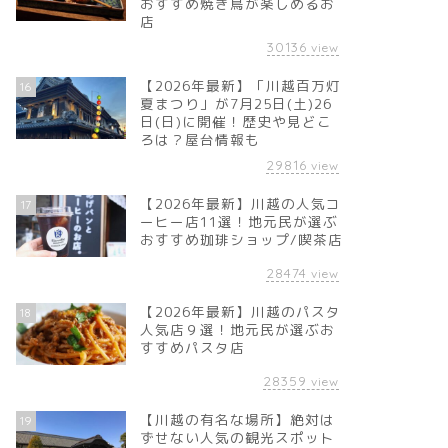
おすすめ焼き鳥が楽しめるお
店
30136
view
【2026年最新】「川越百万灯
16
夏まつり」が7月25日(土)26
日(日)に開催！歴史や見どこ
ろは？屋台情報も
29816
view
【2026年最新】川越の人気コ
17
ーヒー店11選！地元民が選ぶ
おすすめ珈琲ショップ/喫茶店
28474
view
【2026年最新】川越のパスタ
18
人気店９選！地元民が選ぶお
すすめパスタ店
28359
view
【川越の有名な場所】絶対は
19
ずせない人気の観光スポット