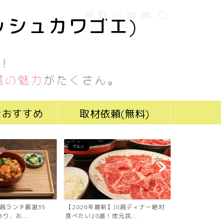
ッシュカワゴエ)
！
越の魅力
がたくさん。
きおすすめ
取材依頼(無料)
グルメ
グルメ
川越ランチ厳選35
【2026年最新】川越ディナー絶対
【2026年最
り、お...
食べたい20選！地元民...
食べたい19選！