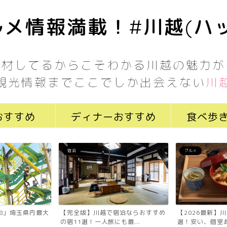
メ情報満載！#川越(ハ
取材してるからこそわかる川越の魅力が
観光情報までここでしか出会えない
川
おすすめ
ディナーおすすめ
食べ歩
宿泊
グルメ
7058」埼玉県内最大
【完全版】川越で宿泊ならおすすめ
【2026最新】
の宿11選！一人旅にも最...
選！安い、個室あ