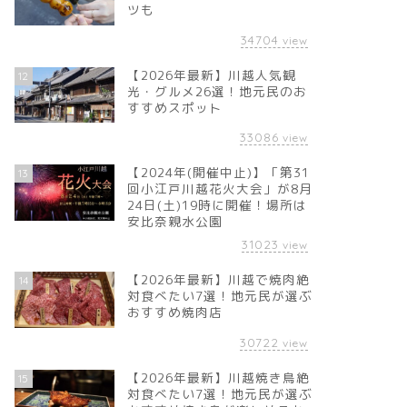
ツも
34704
view
【2026年最新】川越人気観
12
光・グルメ26選！地元民のお
すすめスポット
33086
view
【2024年(開催中止)】「第31
13
回小江戸川越花火大会」が8月
24日(土)19時に開催！場所は
安比奈親水公園
31023
view
【2026年最新】川越で焼肉絶
14
対食べたい7選！地元民が選ぶ
おすすめ焼肉店
30722
view
【2026年最新】川越焼き鳥絶
15
対食べたい7選！地元民が選ぶ