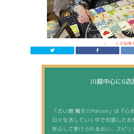
川越中心に6店
「占い館 魔女☆Maison」は
日々生活していく中で対面したお
安心して受けられる占い、スピリ