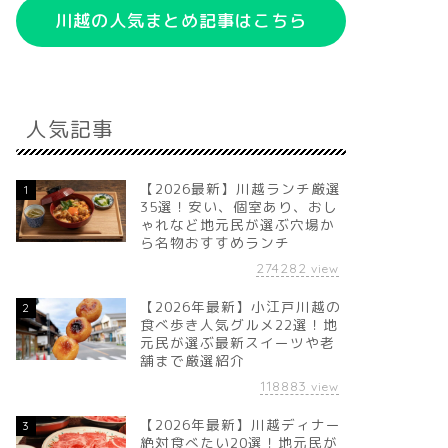
川越の人気まとめ記事はこちら
人気記事
【2026最新】川越ランチ厳選
1
35選！安い、個室あり、おし
ゃれなど地元民が選ぶ穴場か
ら名物おすすめランチ
274282
view
【2026年最新】小江戸川越の
2
食べ歩き人気グルメ22選！地
元民が選ぶ最新スイーツや老
舗まで厳選紹介
118883
view
【2026年最新】川越ディナー
3
絶対食べたい20選！地元民が