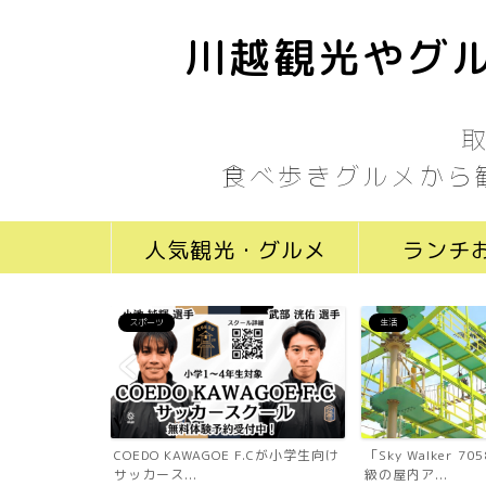
川越観光やグル
食べ歩きグルメから
人気観光・グルメ
ランチ
スポーツ
生活
ール川越新富町
COEDO KAWAGOE F.Cが小学生向け
「Sky Walker 
...
サッカース...
級の屋内ア...