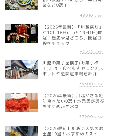
業など8選！
48010
view
【2025年最新】「川越祭り」
8
が10月18日(土)と19日(日)開
催！歴史や見どころ、開催日
程をチェック
45536
view
川越の菓子屋横丁(お菓子横
9
丁)とは？食べ歩きやランチス
ポットや近隣駐車場を紹介
39600
view
【2026年最新】川越かき氷絶
10
対食べたい8選！地元民が選ぶ
おすすめかき氷屋
37900
view
【2026最新】川越で人気のお
11
土産10選！おすすめのスイー