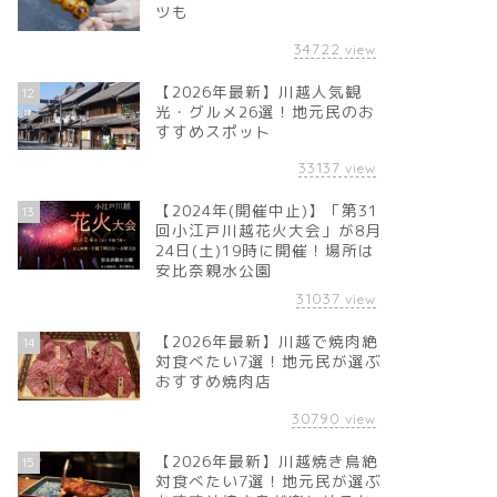
ツも
34722
view
【2026年最新】川越人気観
12
光・グルメ26選！地元民のお
すすめスポット
33137
view
【2024年(開催中止)】「第31
13
回小江戸川越花火大会」が8月
24日(土)19時に開催！場所は
安比奈親水公園
31037
view
【2026年最新】川越で焼肉絶
14
対食べたい7選！地元民が選ぶ
おすすめ焼肉店
30790
view
【2026年最新】川越焼き鳥絶
15
対食べたい7選！地元民が選ぶ