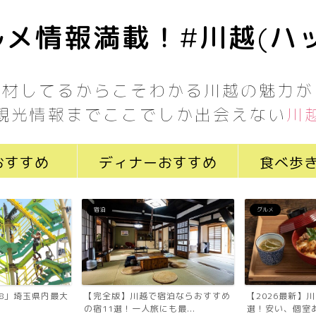
メ情報満載！#川越(ハ
取材してるからこそわかる川越の魅力が
観光情報までここでしか出会えない
川
おすすめ
ディナーおすすめ
食べ歩
宿泊
グルメ
7058」埼玉県内最大
【完全版】川越で宿泊ならおすすめ
【2026最新】
の宿11選！一人旅にも最...
選！安い、個室あ