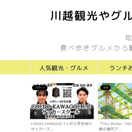
川越観光やグル
食べ歩きグルメから
人気観光・グルメ
ランチ
スポーツ
生活
ール川越新富町
COEDO KAWAGOE F.Cが小学生向け
「Sky Walker 
...
サッカース...
級の屋内ア...