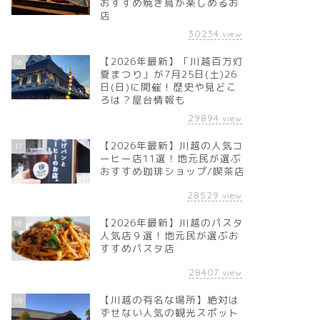
おすすめ焼き鳥が楽しめるお
店
30234
view
【2026年最新】「川越百万灯
16
夏まつり」が7月25日(土)26
日(日)に開催！歴史や見どこ
ろは？屋台情報も
29894
view
【2026年最新】川越の人気コ
17
ーヒー店11選！地元民が選ぶ
おすすめ珈琲ショップ/喫茶店
28529
view
【2026年最新】川越のパスタ
18
人気店９選！地元民が選ぶお
すすめパスタ店
28407
view
【川越の有名な場所】絶対は
19
ずせない人気の観光スポット