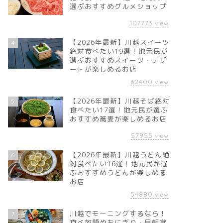
選ぶおすすめグルメショップ
107773
view
【2026年最新】川越スイーツ
4
絶対食べたい19選！地元民が
選ぶおすすめスイーツ・デザ
ートが楽しめるお店
62400
view
【2026年最新】川越そば絶対
5
食べたい17選！地元民が選ぶ
おすすめ蕎麦が楽しめるお店
57955
view
【2026年最新】川越うどん絶
6
対食べたい16選！地元民が選
ぶおすすめうどんが楽しめる
お店
54880
view
川越でモーニングするなら！
7
食べ放題やおにぎり・早朝営