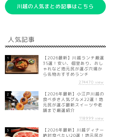
川越の人気まとめ記事はこちら
人気記事
【2026最新】川越ランチ厳選
1
35選！安い、個室あり、おし
ゃれなど地元民が選ぶ穴場か
ら名物おすすめランチ
274470
view
【2026年最新】小江戸川越の
2
食べ歩き人気グルメ22選！地
元民が選ぶ最新スイーツや老
舗まで厳選紹介
118999
view
【2026年最新】川越ディナー
3
絶対食べたい20選！地元民が