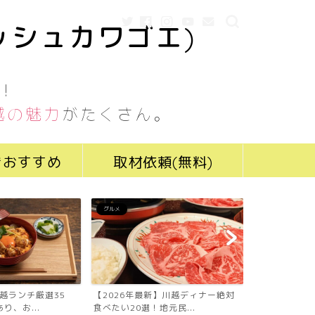
ッシュカワゴエ)
！
越の魅力
がたくさん。
きおすすめ
取材依頼(無料)
グルメ
グルメ
川越ランチ厳選35
【2026年最新】川越ディナー絶対
【2026年最
り、お...
食べたい20選！地元民...
食べたい19選！