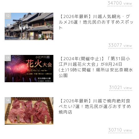
34700
view
12
【2026年最新】川越人気観光・グ
ルメ26選！地元民のおすすめスポッ
ト
33077
view
13
【2024年(開催中止)】「第31回小
江戸川越花火大会」が8月24日
(土)19時に開催！場所は安比奈親水
公園
31021
view
14
【2026年最新】川越で焼肉絶対食
べたい7選！地元民が選ぶおすすめ
焼肉店
30710
view