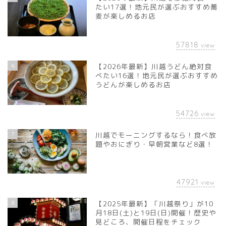
たい17選！地元民が選ぶおすすめ蕎
麦が楽しめるお店
57818
view
6
【2026年最新】川越うどん絶対食
べたい16選！地元民が選ぶおすすめ
うどんが楽しめるお店
54726
view
7
川越でモーニングするなら！食べ放
題やおにぎり・早朝営業など8選！
47921
view
8
【2025年最新】「川越祭り」が10
月18日(土)と19日(日)開催！歴史や
見どころ、開催日程をチェック