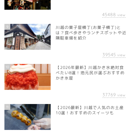
45488
view
9
川越の菓子屋横丁(お菓子横丁)と
は？食べ歩きやランチスポットや近
隣駐車場を紹介
39545
view
10
【2026年最新】川越かき氷絶対食
べたい8選！地元民が選ぶおすすめ
かき氷屋
37769
view
11
【2026最新】川越で人気のお土産
10選！おすすめのスイーツも