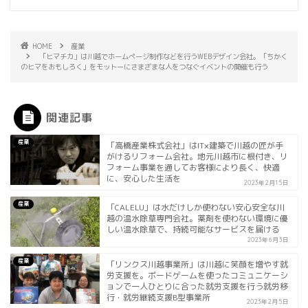
HOME
産業
「ヒマチカ」は川越でホームぺージ制作などを行うWEBデザイン会社。「ちかく
のヒマをおもしろく」をモットーにさまざまな人をつなぐイベントの開催も行う
関連記事
産業
「高橋産業株式会社」はIT×建築で川越の匠が手
がけるリフォーム会社。地元川越市に根付き、リ
フォーム事業を通してお客様により長く、快適
に、安心した生活を
2023年2月15日
産業
「CALELU」は水だけしか使わない安心安全な川
越の温水除草専門会社。薬剤を使わない環境に優
しい温水除草で、持続可能なサービスを届ける
2023年6月3日
産業
「リンクス川越事業所」は川越に笑顔を増やす就
労支援を。ボードゲームを使ったコミュニケーシ
ョンで一人ひとりに合った就労支援を行う就労移
行・就労継続支援B型事業所
2023年2月5日