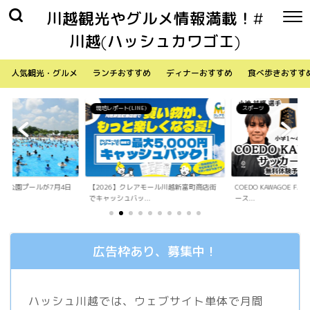
川越観光やグルメ情報満載！#
川越(ハッシュカワゴエ)
人気観光・グルメ
ランチおすすめ
ディナーおすすめ
食べ歩きおすす
)
スポーツ
生活
アモール川越新富町商店街
COEDO KAWAGOE F.Cが小学生向けサッカ
「Sky Walker 70
.
ース...
内ア...
広告枠あり、募集中！
ハッシュ川越では、ウェブサイト単体で月間