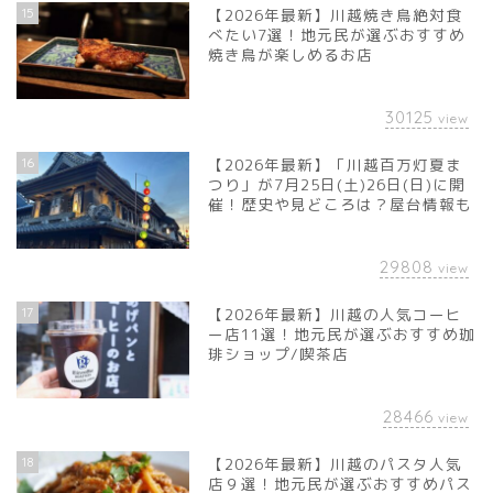
15
【2026年最新】川越焼き鳥絶対食
べたい7選！地元民が選ぶおすすめ
焼き鳥が楽しめるお店
30125
view
16
【2026年最新】「川越百万灯夏ま
つり」が7月25日(土)26日(日)に開
催！歴史や見どころは？屋台情報も
29808
view
17
【2026年最新】川越の人気コーヒ
ー店11選！地元民が選ぶおすすめ珈
琲ショップ/喫茶店
28466
view
18
【2026年最新】川越のパスタ人気
店９選！地元民が選ぶおすすめパス