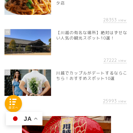
タ店
28353
view
19
【川越の有名な場所】絶対はずせな
い人気の観光スポット10選！
27222
view
20
川越でカップルがデートするならこ
ちら！おすすめスポット10選
25993
view
目次へ
JA