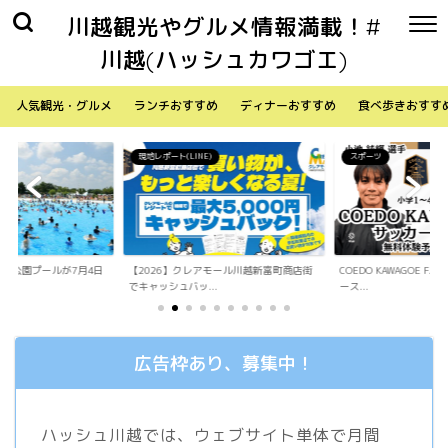
川越観光やグルメ情報満載！#
川越(ハッシュカワゴエ)
人気観光・グルメ
ランチおすすめ
ディナーおすすめ
食べ歩きおすす
)
スポーツ
生活
アモール川越新富町商店街
COEDO KAWAGOE F.Cが小学生向けサッカ
「Sky Walker 70
.
ース...
内ア...
広告枠あり、募集中！
ハッシュ川越では、ウェブサイト単体で月間