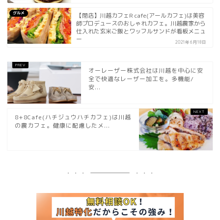
グルメ
【閉店】川越カフェR cafe(アールカフェ)は美容
師プロデュースのおしゃれカフェ。川越農家から
仕入れた玄米ご飯とワッフルサンドが看板メニュ
ー
2021年6月18日
オーレーザー株式会社は川越を中心に安
全で快適なレーザー加工を。多機能/
安...
8+8Cafe(ハチジュウハチカフェ)は川越
の農カフェ。健康に配慮したメ...