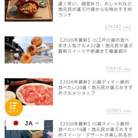
選！安い、個室あり、おしゃれなど
地元民が選ぶ穴場から名物おすすめ
ランチ
274342
view
2
【2026年最新】小江戸川越の食べ
歩き人気グルメ22選！地元民が選ぶ
最新スイーツや老舗まで厳選紹介
118916
view
3
【2026年最新】川越ディナー絶対
食べたい20選！地元民が選ぶおすす
めグルメショップ
107651
view
目次へ
JA
4
【2026年最新】川越スイーツ絶対
食べたい19選！地元民が選ぶおすす
めスイーツ・デザートが楽しめるお