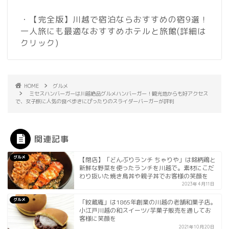
・【完全版】川越で宿泊ならおすすめの宿9選！
一人旅にも最適なおすすめホテルと旅館
(詳細は
クリック)
HOME
グルメ
ミセスハンバーガーは川越絶品グルメハンバーガー！観光地からも好アクセス
で、女子旅に人気の食べ歩きにぴったりのスライダーバーガーが評判
関連記事
グルメ
【閉店】「どんぶりランチ ちゃりや」は銘柄鶏と
新鮮な野菜を使ったランチを川越で。素材にこだ
わり抜いた焼き鳥丼や親子丼でお客様の笑顔を
2023年4月11日
グルメ
「紋蔵庵」は1865年創業の川越の老舗和菓子店。
小江戸川越の和スイーツ/芋菓子販売を通してお
客様に笑顔を
2021年10月20日