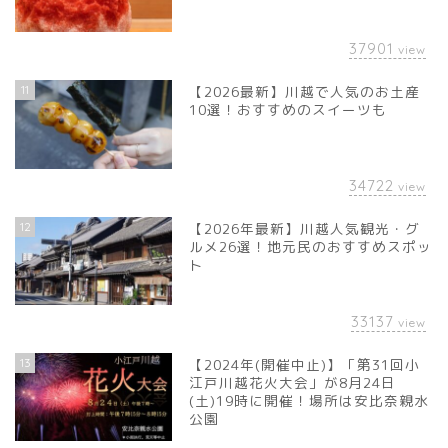
37901
view
11
【2026最新】川越で人気のお土産
10選！おすすめのスイーツも
34722
view
12
【2026年最新】川越人気観光・グ
ルメ26選！地元民のおすすめスポッ
ト
33137
view
13
【2024年(開催中止)】「第31回小
江戸川越花火大会」が8月24日
(土)19時に開催！場所は安比奈親水
公園