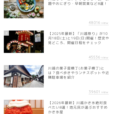
題やおにぎり・早朝営業など8選！
48016
view
8
【2025年最新】「川越祭り」が10
月18日(土)と19日(日)開催！歴史や
見どころ、開催日程をチェック
45536
view
9
川越の菓子屋横丁(お菓子横丁)と
は？食べ歩きやランチスポットや近
隣駐車場を紹介
39601
view
10
【2026年最新】川越かき氷絶対食
べたい8選！地元民が選ぶおすすめ
かき氷屋