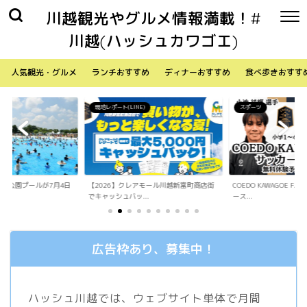
川越観光やグルメ情報満載！#
川越(ハッシュカワゴエ)
人気観光・グルメ
ランチおすすめ
ディナーおすすめ
食べ歩きおすす
)
スポーツ
生活
アモール川越新富町商店街
COEDO KAWAGOE F.Cが小学生向けサッカ
「Sky Walker 70
.
ース...
内ア...
広告枠あり、募集中！
ハッシュ川越では、ウェブサイト単体で月間