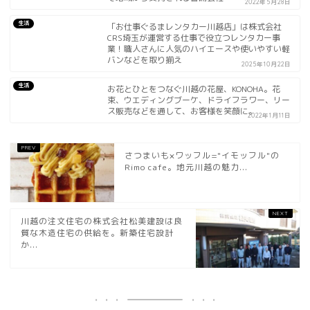
2022年5月28日
生活
「お仕事ぐるまレンタカー川越店」は株式会社
CRS埼玉が運営する仕事で役立つレンタカー事
業！職人さんに人気のハイエースや使いやすい軽
バンなどを取り揃え
2025年10月22日
生活
お花とひとをつなぐ川越の花屋、KONOHA。花
束、ウエディングブーケ、ドライフラワー、リー
ス販売などを通して、お客様を笑顔に。
2022年1月11日
さつまいも×ワッフル="イモッフル"の
Rimo cafe。地元川越の魅力...
川越の注文住宅の株式会社松美建設は良
質な木造住宅の供給を。新築住宅設計
か...