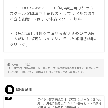
・COEDO KAWAGOE F.Cが小学生向けサッカー
スクールが開講中！現役のトップレベルの選手
が立ち指導！2回まで体験スクール無料
・【完全版】川越で宿泊ならおすすめの宿9選！
一人旅にも最適なおすすめホテルと旅館
(詳細は
クリック)
HOME
生活
株式会社白金商事は川越・霞ヶ関・鶴ヶ島の賃貸や売買はお任せ！創業45年で
『お客様の立場に立った不動産業』を通して地域に密着し貢献していく
関連記事
生活
テイシン警備株式会社川越支社はまもなく設立30
周年。川越に根ざしたイベント警備と人への教育
で地域から支持される警備会社へ