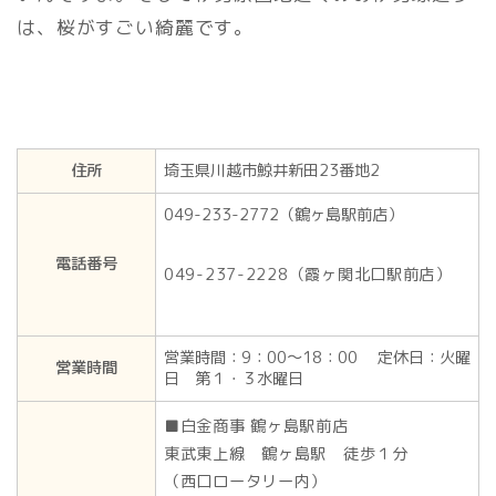
は、桜がすごい綺麗です。
住所
埼玉県川越市鯨井新田23番地2
049-233-2772（鶴ヶ島駅前店）
電話番号
049-237-2228（霞ヶ関北口駅前店）
営業時間：9：00～18：00 定休日：火曜
営業時間
日 第１・３水曜日
■白金商事 鶴ヶ島駅前店
東武東上線 鶴ヶ島駅 徒歩１分
（西口ロータリー内）