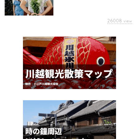
26008
view