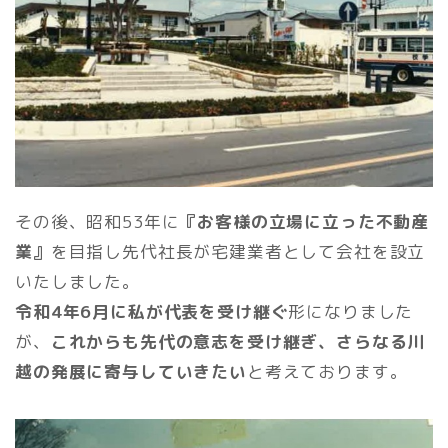
その後、昭和53年に
『お客様の立場に立った不動産
業』
を目指し先代社長が宅建業者として会社を設立
いたしました。
令和4年6月に私が代表を受け継ぐ
形になりました
が、
これからも先代の意志を受け継ぎ、さらなる川
越の発展に寄与していきたい
と考えております。