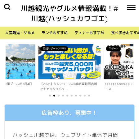
川越観光やグルメ情報満載！#
川越(ハッシュカワゴエ)
人気観光・グルメ
ランチおすすめ
ディナーおすすめ
食べ歩きおすす
)
スポーツ
生活
アモール川越新富町商店街
COEDO KAWAGOE F.Cが小学生向けサッカ
「Sky Walker 70
.
ース...
内ア...
広告枠あり、募集中！
ハッシュ川越では、ウェブサイト単体で月間