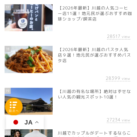
17
【2026年最新】川越の人気コーヒ
ー店11選！地元民が選ぶおすすめ珈
琲ショップ/喫茶店
28517
view
18
【2026年最新】川越のパスタ人気
店９選！地元民が選ぶおすすめパス
タ店
28399
view
19
【川越の有名な場所】絶対はずせな
い人気の観光スポット10選！
目次へ
27234
view
JA
20
川越でカップルがデートするならこ