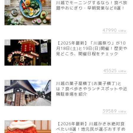
7
川越でモーニングするなら！食べ放
題やおにぎり・早朝営業など8選！
47990
view
8
【2025年最新】「川越祭り」が10
月18日(土)と19日(日)開催！歴史や
見どころ、開催日程をチェック
45525
view
9
川越の菓子屋横丁(お菓子横丁)と
は？食べ歩きやランチスポットや近
隣駐車場を紹介
39589
view
10
【2026年最新】川越かき氷絶対食
べたい8選！地元民が選ぶおすすめ