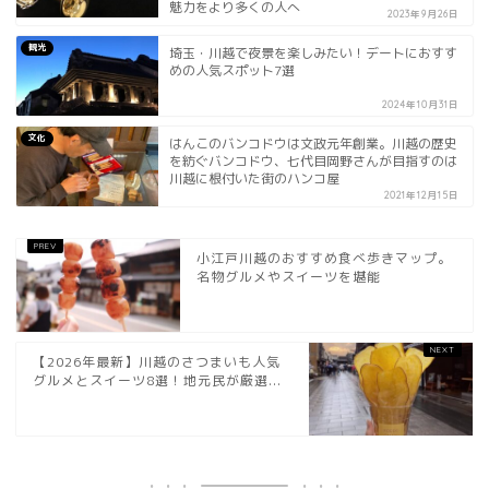
魅力をより多くの人へ
2023年9月26日
観光
埼玉・川越で夜景を楽しみたい！デートにおすす
めの人気スポット7選
2024年10月31日
文化
はんこのバンコドウは文政元年創業。川越の歴史
を紡ぐバンコドウ、七代目岡野さんが目指すのは
川越に根付いた街のハンコ屋
2021年12月15日
小江戸川越のおすすめ食べ歩きマップ。
名物グルメやスイーツを堪能
【2026年最新】川越のさつまいも人気
グルメとスイーツ8選！地元民が厳選...