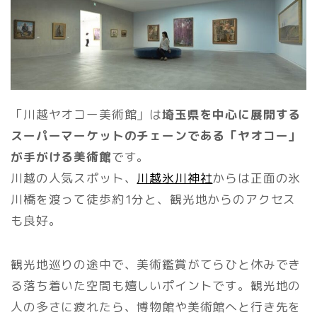
「川越ヤオコー美術館」は
埼玉県を中心に展開する
スーパーマーケットのチェーンである「ヤオコー」
が手がける美術館
です。
川越の人気スポット、
川越氷川神社
からは正面の氷
川橋を渡って徒歩約1分と、観光地からのアクセス
も良好。
観光地巡りの途中で、美術鑑賞がてらひと休みでき
る落ち着いた空間も嬉しいポイントです。観光地の
人の多さに疲れたら、博物館や美術館へと行き先を