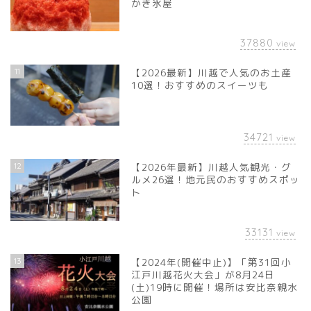
かき氷屋
37880
view
11
【2026最新】川越で人気のお土産
10選！おすすめのスイーツも
34721
view
12
【2026年最新】川越人気観光・グ
ルメ26選！地元民のおすすめスポッ
ト
33131
view
13
【2024年(開催中止)】「第31回小
江戸川越花火大会」が8月24日
(土)19時に開催！場所は安比奈親水
公園