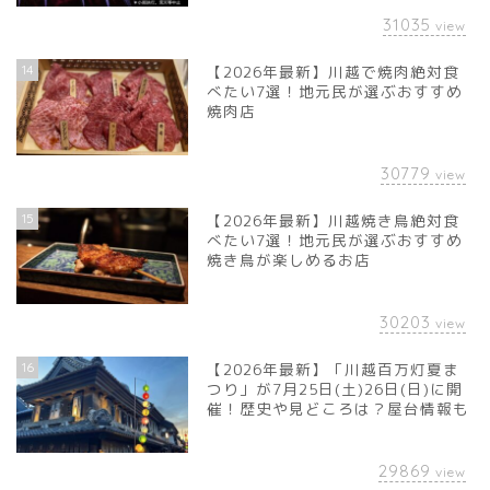
31035
view
14
【2026年最新】川越で焼肉絶対食
べたい7選！地元民が選ぶおすすめ
焼肉店
30779
view
15
【2026年最新】川越焼き鳥絶対食
べたい7選！地元民が選ぶおすすめ
焼き鳥が楽しめるお店
30203
view
16
【2026年最新】「川越百万灯夏ま
つり」が7月25日(土)26日(日)に開
催！歴史や見どころは？屋台情報も
29869
view