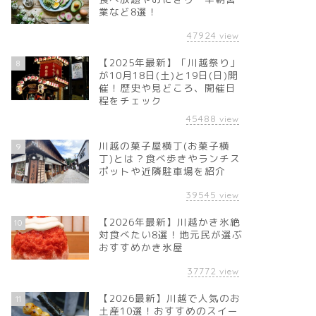
業など8選！
47924
view
【2025年最新】「川越祭り」
8
が10月18日(土)と19日(日)開
催！歴史や見どころ、開催日
程をチェック
45488
view
川越の菓子屋横丁(お菓子横
9
丁)とは？食べ歩きやランチス
ポットや近隣駐車場を紹介
39545
view
【2026年最新】川越かき氷絶
10
対食べたい8選！地元民が選ぶ
おすすめかき氷屋
37772
view
【2026最新】川越で人気のお
11
土産10選！おすすめのスイー