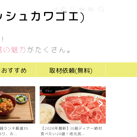
ッシュカワゴエ)
！
越の魅力
がたくさん。
きおすすめ
取材依頼(無料)
グルメ
グルメ
川越ランチ厳選35
【2026年最新】川越ディナー絶対
【2026年最
り、お...
食べたい20選！地元民...
食べたい19選！