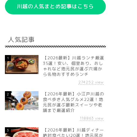
川越の人気まとめ記事はこちら
人気記事
【2026最新】川越ランチ厳選
1
35選！安い、個室あり、おし
ゃれなど地元民が選ぶ穴場か
ら名物おすすめランチ
274252
view
【2026年最新】小江戸川越の
2
食べ歩き人気グルメ22選！地
元民が選ぶ最新スイーツや老
舗まで厳選紹介
118863
view
【2026年最新】川越ディナー
3
絶対食べたい20選！地元民が