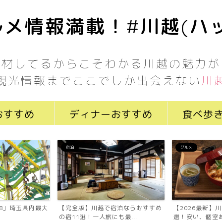
メ情報満載！#川越(ハ
取材してるからこそわかる川越の魅力が
観光情報までここでしか出会えない
川
おすすめ
ディナーおすすめ
食べ歩
宿泊
グルメ
7058」埼玉県内最大
【完全版】川越で宿泊ならおすすめ
【2026最新】
の宿11選！一人旅にも最...
選！安い、個室あ