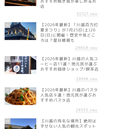
おすすめ焼き鳥が楽しめるお
店
30127
view
【2026年最新】「川越百万灯
16
夏まつり」が7月25日(土)26
日(日)に開催！歴史や見どこ
ろは？屋台情報も
29808
view
【2026年最新】川越の人気コ
17
ーヒー店11選！地元民が選ぶ
おすすめ珈琲ショップ/喫茶店
28468
view
【2026年最新】川越のパスタ
18
人気店９選！地元民が選ぶお
すすめパスタ店
28355
view
【川越の有名な場所】絶対は
19
ずせない人気の観光スポット