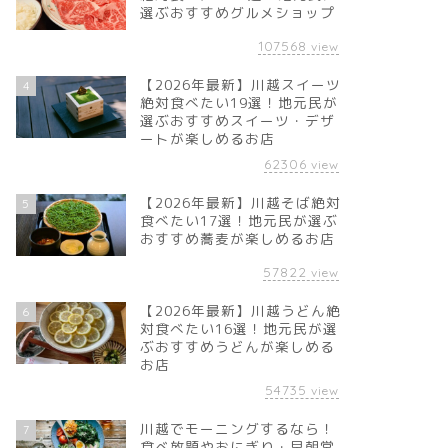
選ぶおすすめグルメショップ
107568
view
【2026年最新】川越スイーツ
4
絶対食べたい19選！地元民が
選ぶおすすめスイーツ・デザ
ートが楽しめるお店
62306
view
【2026年最新】川越そば絶対
5
食べたい17選！地元民が選ぶ
おすすめ蕎麦が楽しめるお店
57822
view
【2026年最新】川越うどん絶
6
対食べたい16選！地元民が選
ぶおすすめうどんが楽しめる
お店
54735
view
川越でモーニングするなら！
7
食べ放題やおにぎり・早朝営