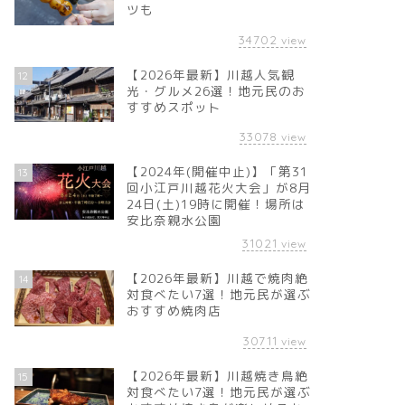
ツも
34702
view
【2026年最新】川越人気観
12
光・グルメ26選！地元民のお
すすめスポット
33078
view
【2024年(開催中止)】「第31
13
回小江戸川越花火大会」が8月
24日(土)19時に開催！場所は
安比奈親水公園
31021
view
【2026年最新】川越で焼肉絶
14
対食べたい7選！地元民が選ぶ
おすすめ焼肉店
30711
view
【2026年最新】川越焼き鳥絶
15
対食べたい7選！地元民が選ぶ