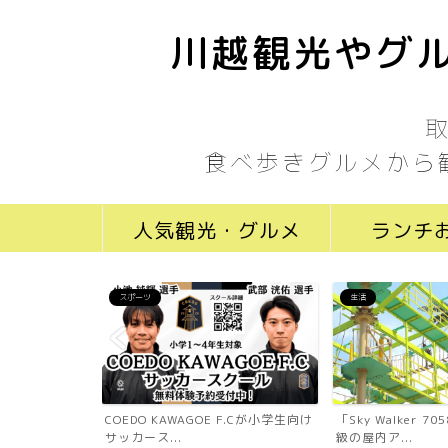
川越観光やグル
食べ歩きグルメから
人気観光・グルメ
ランチ
スポーツ
生活
ール川越新富町
COEDO KAWAGOE F.Cが小学生向け
「Sky Walker 
...
サッカース...
級の屋内ア...