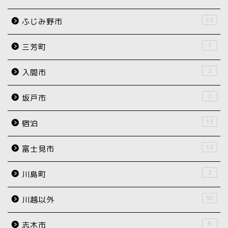
12
ふじみ野市
1
三芳町
2
入間市
2
坂戸市
13
宿泊
12
富士見市
2
川島町
50
川越以外
6
志木市