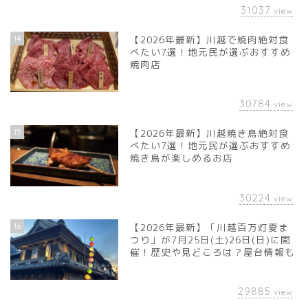
31037
view
14
【2026年最新】川越で焼肉絶対食
べたい7選！地元民が選ぶおすすめ
焼肉店
30784
view
15
【2026年最新】川越焼き鳥絶対食
べたい7選！地元民が選ぶおすすめ
焼き鳥が楽しめるお店
30224
view
16
【2026年最新】「川越百万灯夏ま
つり」が7月25日(土)26日(日)に開
催！歴史や見どころは？屋台情報も
29885
view