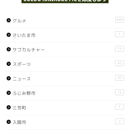
640
グルメ
1
さいたま市
15
サブカルチャー
45
スポーツ
38
ニュース
12
ふじみ野市
1
三芳町
2
入間市