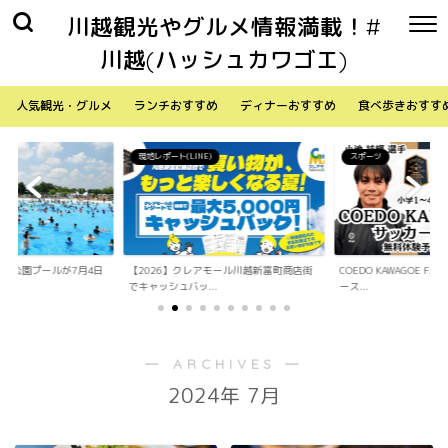
川越観光やグルメ情報満載！#
川越(ハッシュカワゴエ)
人気観光・グルメ
ランチおすすめ
ディナーおすすめ
食べ歩きおすす
現地レポート(LINE)
スポーツ
水上公園プールが7月4日
【2026】クレアモール川越新富町商店街
COEDO KAWAGOE F
でキャッシュバッ...
ース...
― ARCHIVES ―
2024年 7月