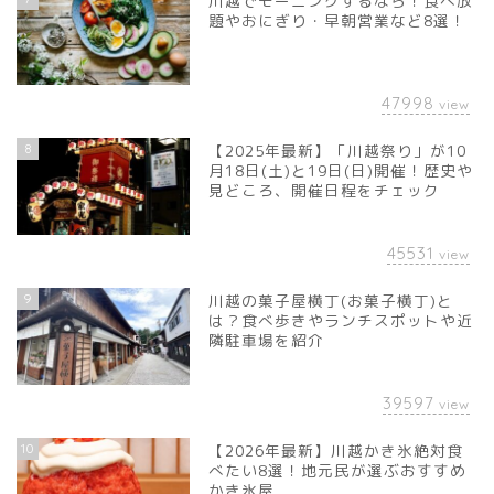
川越でモーニングするなら！食べ放
題やおにぎり・早朝営業など8選！
47998
view
8
【2025年最新】「川越祭り」が10
月18日(土)と19日(日)開催！歴史や
見どころ、開催日程をチェック
45531
view
9
川越の菓子屋横丁(お菓子横丁)と
は？食べ歩きやランチスポットや近
隣駐車場を紹介
39597
view
10
【2026年最新】川越かき氷絶対食
べたい8選！地元民が選ぶおすすめ
かき氷屋