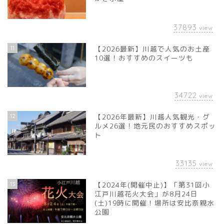
37893
view
11
【2026最新】川越で人気のお土産
10選！おすすめのスイーツも
34722
view
12
【2026年最新】川越人気観光・グ
ルメ26選！地元民のおすすめスポッ
ト
33135
view
13
【2024年(開催中止)】「第31回小
江戸川越花火大会」が8月24日
(土)19時に開催！場所は安比奈親水
公園