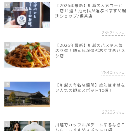
17
【2026年最新】川越の人気コーヒ
ー店11選！地元民が選ぶおすすめ珈
琲ショップ/喫茶店
28524
view
18
【2026年最新】川越のパスタ人気
店９選！地元民が選ぶおすすめパス
タ店
28405
view
19
【川越の有名な場所】絶対はずせな
い人気の観光スポット10選！
27235
view
20
川越でカップルがデートするならこ
ちら！おすすめスポット10選