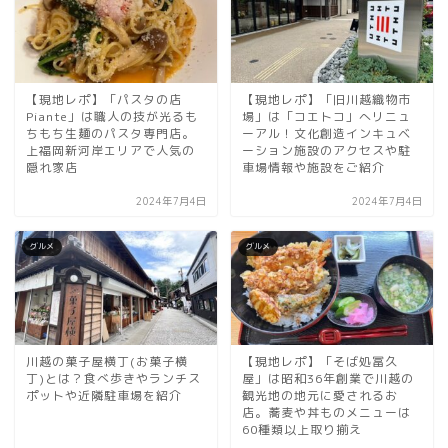
【現地レポ】「パスタの店
【現地レポ】「旧川越織物市
Piante」は職人の技が光るも
場」は「コエトコ」へリニュ
ちもち生麺のパスタ専門店。
ーアル！文化創造インキュベ
上福岡新河岸エリアで人気の
ーション施設のアクセスや駐
隠れ家店
車場情報や施設をご紹介
2024年7月4日
2024年7月4日
グルメ
グルメ
川越の菓子屋横丁(お菓子横
【現地レポ】「そば処冨久
丁)とは？食べ歩きやランチス
屋」は昭和36年創業で川越の
ポットや近隣駐車場を紹介
観光地の地元に愛されるお
店。蕎麦や丼ものメニューは
60種類以上取り揃え