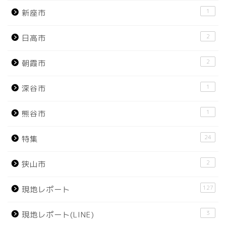
1
新座市
2
日高市
2
朝霞市
1
深谷市
1
熊谷市
24
特集
2
狭山市
127
現地レポート
3
現地レポート(LINE)