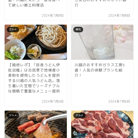
て欲しい郷土料理店
介
2024年7月8日
2024年7月8日
グルメ
観光
【現地レポ】「田舎うどん伊
川越のおすすめガラス工房5
佐沼庵」は古民家で地場産小
選！人気の体験プランも紹
麦粉を使用したうどんを提供
介！
する川越の人気うどん店。落
ち着いた空間でリーズナブル
な価格で豊富なメニュー提供
2024年7月6日
2024年7月6日
グルメ
グルメ