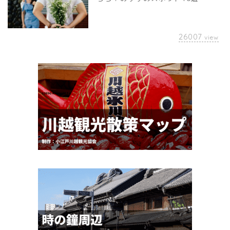
26007
view