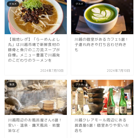
グルメ
グルメ
【現地レポ】「らーめんよし
川越の個室があるカフェ5選！
丸」は川越市場で新鮮食材の
子連れ向きや打ち合わせ向き
豚骨と魚介の二刀流スープが
も
自慢。メニュー豊富で川越発
のこだわりのラーメンを
2024年7月10日
2024年7月10日
生活
グルメ
川越周辺のお風呂屋さん6選！
川越クレアモール周辺にある
安い・温泉・露天風呂・岩盤
居酒屋6選！個室ありや安いお
浴など
店も