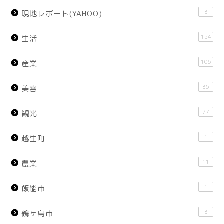
3
現地レポート(YAHOO)
154
生活
106
産業
35
美容
77
観光
1
越生町
11
農業
1
飯能市
3
鶴ヶ島市