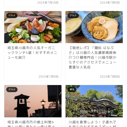
2024年7月10日
2024年7月9日
グルメ
グルメ
埼玉県川越市の人気オーガニ
【現地レポ】「麺処 はなぶ
ックランチ5選！おすすめメニ
さ」は川越の人気濃厚鶏豚魚
ューも紹介
介つけ麺専門店！川越市駅か
らすぐのアクセスでメニュー
豊富な人気店
2024年7月9日
2024年7月8日
グルメ
観光
埼玉県川越市内の郷土料理6
川越を散策しよう！子連れで
選！川越に来たら一度は食べ
も安心のおすすめスポット紹