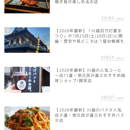
焼き鳥が楽しめるお店
30185
view
16
【2026年最新】「川越百万灯夏ま
つり」が7月25日(土)26日(日)に開
催！歴史や見どころは？屋台情報も
29853
view
17
【2026年最新】川越の人気コーヒ
ー店11選！地元民が選ぶおすすめ珈
琲ショップ/喫茶店
28507
view
18
【2026年最新】川越のパスタ人気
店９選！地元民が選ぶおすすめパス
タ店