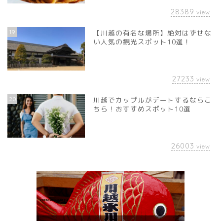
28389
view
19
【川越の有名な場所】絶対はずせな
い人気の観光スポット10選！
27233
view
20
川越でカップルがデートするならこ
ちら！おすすめスポット10選
26003
view