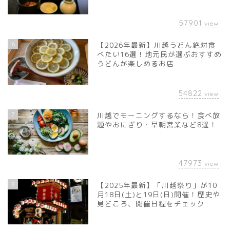
57901
view
6
【2026年最新】川越うどん絶対食
べたい16選！地元民が選ぶおすすめ
うどんが楽しめるお店
54822
view
7
川越でモーニングするなら！食べ放
題やおにぎり・早朝営業など8選！
47973
view
8
【2025年最新】「川越祭り」が10
月18日(土)と19日(日)開催！歴史や
見どころ、開催日程をチェック