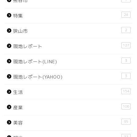
熊谷市
24
特集
2
狭山市
127
現地レポート
3
現地レポート(LINE)
3
現地レポート(YAHOO)
154
生活
106
産業
35
美容