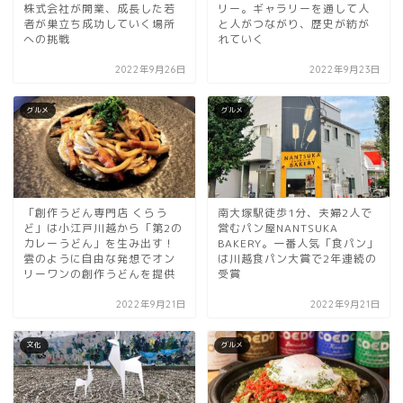
株式会社が開業、成長した若
リー。ギャラリーを通して人
者が巣立ち成功していく場所
と人がつながり、歴史が紡が
への挑戦
れていく
2022年9月26日
2022年9月23日
グルメ
グルメ
「創作うどん専門店 くらう
南大塚駅徒歩1分、夫婦2人で
ど」は小江戸川越から「第2の
営むパン屋NANTSUKA
カレーうどん」を生み出す！
BAKERY。一番人気「食パン」
雲のように自由な発想でオン
は川越食パン大賞で2年連続の
リーワンの創作うどんを提供
受賞
2022年9月21日
2022年9月21日
文化
グルメ