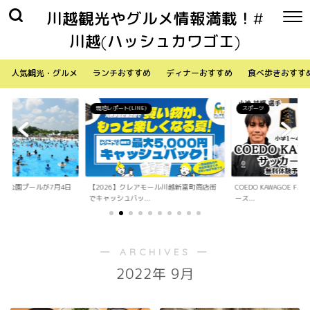
川越観光やグルメ情報満載！#
川越(ハッシュカワゴエ)
人気観光・グルメ
ランチおすすめ
ディナーおすすめ
食べ歩きおすす
現地レポート(LINE)
スポーツ
水上公園プールが7月4日
【2026】クレアモール川越新富町商店街
COEDO KAWAGOE F
でキャッシュバッ...
ース...
― ARCHIVES ―
2022年 9月