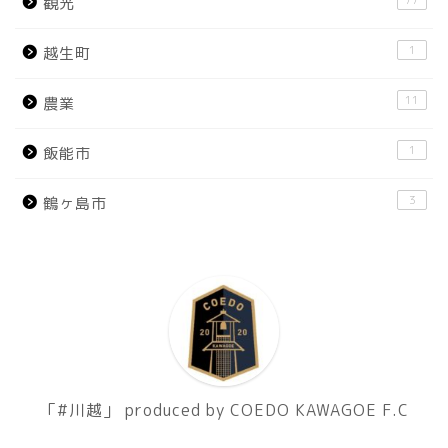
77
観光
1
越生町
11
農業
1
飯能市
3
鶴ヶ島市
「#川越」 produced by COEDO KAWAGOE F.C