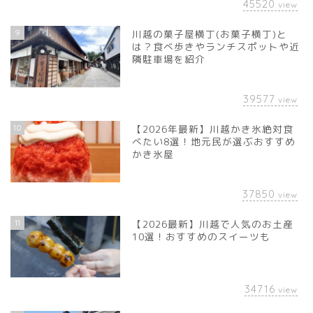
45520
view
9
川越の菓子屋横丁(お菓子横丁)と
は？食べ歩きやランチスポットや近
隣駐車場を紹介
39577
view
10
【2026年最新】川越かき氷絶対食
べたい8選！地元民が選ぶおすすめ
かき氷屋
37850
view
11
【2026最新】川越で人気のお土産
10選！おすすめのスイーツも
34716
view