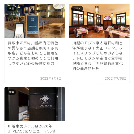
生活
グルメ
買取小江戸は川越市内で特色
川越のモダン亭太陽軒は和と
の異なる５店舗を展開する買
洋が織りなす大正ロマン。タ
取店。どんなものでも値段を
イムスリップしたかのような
つける査定と初めてでも利用
レトロモダンな空間で食事を
しやすい安心の接客が魅力
堪能できる「国登録有形文化
財の西洋料理店」
2022年9月9日
2022年9月8日
宿泊
川越東武ホテルは2020年
U_PLACEにリニューアルオー