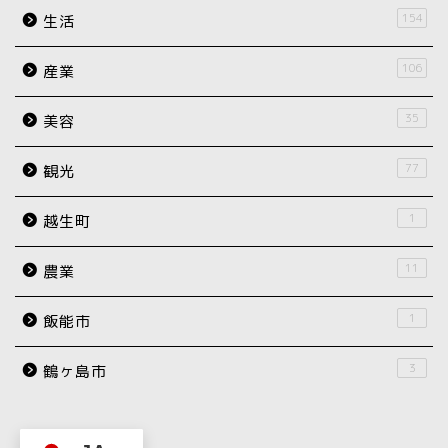
154
生活
106
産業
35
美容
77
観光
1
越生町
11
農業
1
飯能市
3
鶴ヶ島市