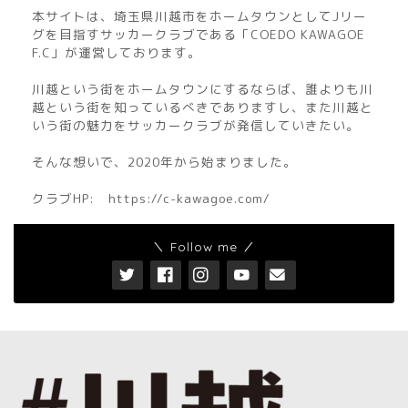
本サイトは、埼玉県川越市をホームタウンとしてJリー
グを目指すサッカークラブである「COEDO KAWAGOE
F.C」が運営しております。
川越という街をホームタウンにするならば、誰よりも川
越という街を知っているべきでありますし、また川越と
いう街の魅力をサッカークラブが発信していきたい。
そんな想いで、2020年から始まりました。
クラブHP:
https://c-kawagoe.com/
＼ Follow me ／