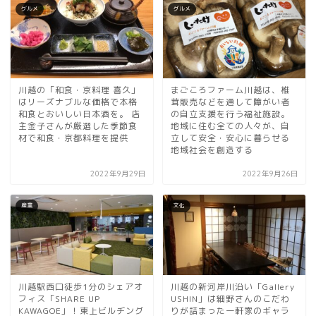
グルメ
グルメ
川越の「和食・京料理 喜久」
まごころファーム川越は、椎
はリーズナブルな価格で本格
茸販売などを通して障がい者
和食とおいしい日本酒を。 店
の自立支援を行う福祉施設。
主金子さんが厳選した季節食
地域に住む全ての人々が、自
材で和食・京都料理を提供
立して安全・安心に暮らせる
地域社会を創造する
2022年9月29日
2022年9月26日
産業
文化
川越駅西口徒歩1分のシェアオ
川越の新河岸川沿い「Gallery
フィス「SHARE UP
USHIN」は細野さんのこだわ
KAWAGOE」！東上ビルヂング
りが詰まった一軒家のギャラ