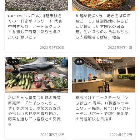
Ruriro(ルリロ)は川越市駅近
川越駅徒歩5分「焼きそば居酒
くの一軒家ギャラリー！ 代表
屋どーも」は裏路地にあるど
中村さんの「アート＆クラフ
こか懐かしい雰囲気の居酒
トを通して日常に彩りを与え
屋。生パスタのようなもちも
たい」想いとは
ち太麺焼きそばは、絶品
2022年9月20日
2022年9月14日
グルメ
産業
たばちゃん農園は川越の野菜
株式会社エコーステーション
直売所！「たばちゃんらし
は設立25周年。IT機器やセキ
さ」を大切に、季節のお野菜
ュリティ機器、ICT分野でのト
や珍しいお野菜も取り揃え、
ータルサポートで取引先企業
野菜を通してお客様との交流
の問題解決を目指す
を
2022年9月12日
2022年9月9日