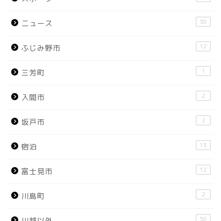
38
ニュース
12
ふじみ野市
1
三芳町
2
入間市
2
坂戸市
13
宿泊
12
富士見市
2
川島町
50
川越以外