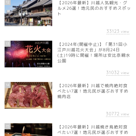
12
【2026年最新】川越人気観光・グ
ルメ26選！地元民のおすすめスポッ
ト
33123
view
13
【2024年(開催中止)】「第31回小
江戸川越花火大会」が8月24日
(土)19時に開催！場所は安比奈親水
公園
31032
view
14
【2026年最新】川越で焼肉絶対食
べたい7選！地元民が選ぶおすすめ
焼肉店
30772
view
15
【2026年最新】川越焼き鳥絶対食
べたい7選！地元民が選ぶおすすめ