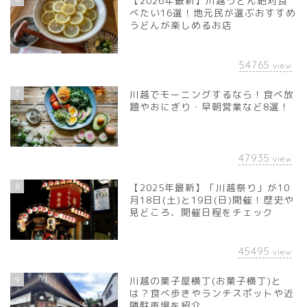
【2026年最新】川越うどん絶対食
べたい16選！地元民が選ぶおすすめ
うどんが楽しめるお店
54765
view
7
川越でモーニングするなら！食べ放
題やおにぎり・早朝営業など8選！
47935
view
8
【2025年最新】「川越祭り」が10
月18日(土)と19日(日)開催！歴史や
見どころ、開催日程をチェック
45495
view
9
川越の菓子屋横丁(お菓子横丁)と
は？食べ歩きやランチスポットや近
隣駐車場を紹介