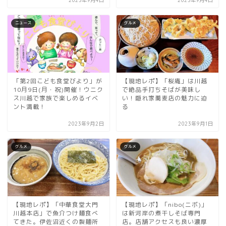
2023年9月4日
2023年9月4日
ニュース
グルメ
「第2回こども食堂びより」が
【現地レポ】「桜庵」は川越
10月9日(月・祝)開催！ウニク
で絶品手打ちそばが美味し
ス川越で家族で楽しめるイベ
い！隠れ家蕎麦店の魅力に迫
ント満載！
る
2023年9月2日
2023年9月1日
グルメ
グルメ
【現地レポ】「中華食堂大門
【現地レポ】「nibo(ニボ)」
川越本店」で魚介つけ麺食べ
は新河岸の煮干しそば専門
てきた。伊佐沼近くの製麺所
店。店舗アクセスも良い濃厚