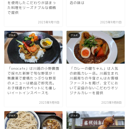
を使用したこだわりが詰まっ
店の味は
た料理をリーズナブルな価格
で提供
2023年9月11日
2023年9月11日
グルメ
グルメ
「onocafe」は川越の小野農園
「カレーの健ちゃん」は人気
で採れた新鮮で旬な野菜が！
の欧風カレー店。川越生まれ
無農薬で愛情たっぷりな野菜
川越育ちの牛窪さんはお客様
のメニューは絶品で即完売。
ファーストを掲げ、全てにお
お子様連れやペットにも優し
いて妥協のないこだわりオリ
いイートインスペースも
ジナルカレーを提供
2023年9月9日
2023年9月8日
グルメ
グルメ