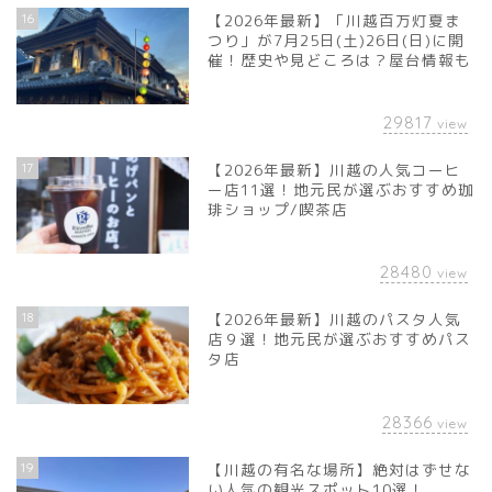
16
【2026年最新】「川越百万灯夏ま
つり」が7月25日(土)26日(日)に開
催！歴史や見どころは？屋台情報も
29817
view
17
【2026年最新】川越の人気コーヒ
ー店11選！地元民が選ぶおすすめ珈
琲ショップ/喫茶店
28480
view
18
【2026年最新】川越のパスタ人気
店９選！地元民が選ぶおすすめパス
タ店
28366
view
19
【川越の有名な場所】絶対はずせな
い人気の観光スポット10選！