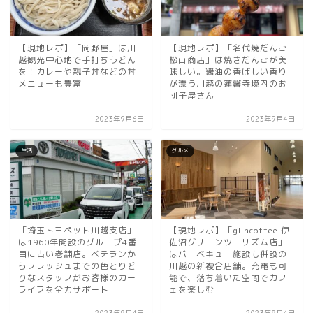
【現地レポ】「岡野屋」は川
【現地レポ】「名代焼だんご
越観光中心地で手打ちうどん
松山商店」は焼きだんごが美
を！カレーや親子丼などの丼
味しい。醤油の香ばしい香り
メニューも豊富
が漂う川越の蓮馨寺境内のお
団子屋さん
2023年9月6日
2023年9月4日
生活
グルメ
「埼玉トヨペット川越支店」
【現地レポ】「glincoffee 伊
は1960年開設のグループ4番
佐沼グリーンツーリズム店」
目に古い老舗店。ベテランか
はバーベキュー施設も併設の
らフレッシュまでの色とりど
川越の新複合店舗。充電も可
りなスタッフがお客様のカー
能で、落ち着いた空間でカフ
ライフを全力サポート
ェを楽しむ