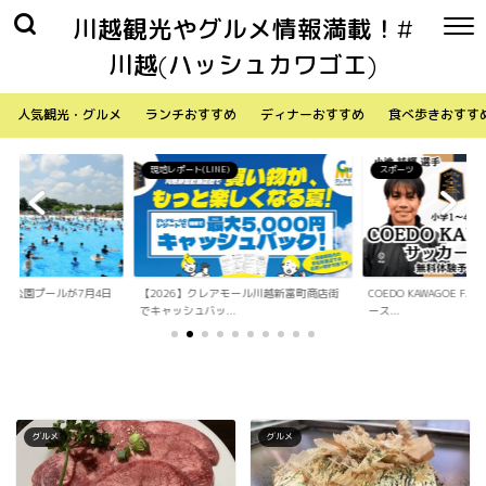
川越観光やグルメ情報満載！#
川越(ハッシュカワゴエ)
人気観光・グルメ
ランチおすすめ
ディナーおすすめ
食べ歩きおすす
)
スポーツ
生活
アモール川越新富町商店街
COEDO KAWAGOE F.Cが小学生向けサッカ
「Sky Walker 70
..
ース...
内ア...
グルメ
グルメ