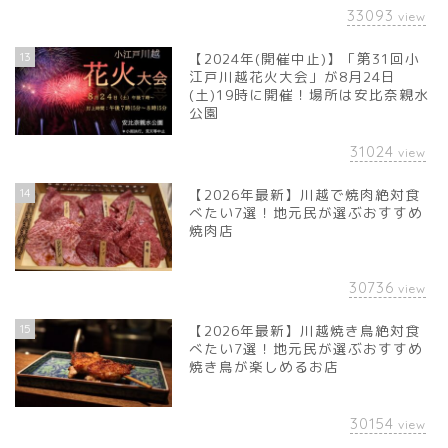
33093
view
13
【2024年(開催中止)】「第31回小
江戸川越花火大会」が8月24日
(土)19時に開催！場所は安比奈親水
公園
31024
view
14
【2026年最新】川越で焼肉絶対食
べたい7選！地元民が選ぶおすすめ
焼肉店
30736
view
15
【2026年最新】川越焼き鳥絶対食
べたい7選！地元民が選ぶおすすめ
焼き鳥が楽しめるお店
30154
view