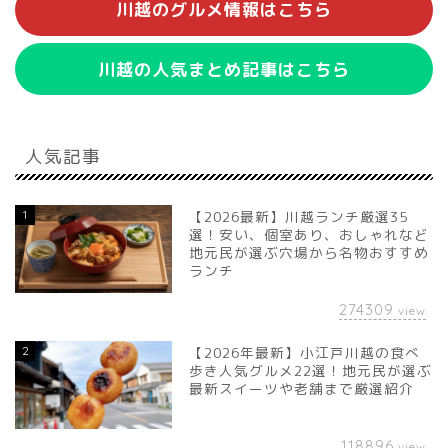
川越のグルメ情報はこちら
川越の人気まとめ記事はこちら
人気記事
1
【2026最新】川越ランチ厳選35
選！安い、個室あり、おしゃれなど
地元民が選ぶ穴場から名物おすすめ
ランチ
274309
view
2
【2026年最新】小江戸川越の食べ
歩き人気グルメ22選！地元民が選ぶ
最新スイーツや老舗まで厳選紹介
118896
view