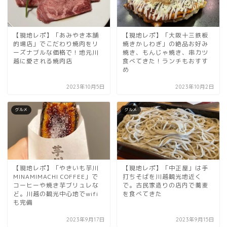
【現地レポ】「あみやき本舗
【現地レポ】「大阪十三鉄板
的場店」でこだわり焼肉をリ
焼きかしわぎ」の絶品お好み
ーズナブルな価格で！地元川
焼き、もんじゃ焼き、串カツ
越に愛される焼肉店
食べてきた！ランチもおすす
め
2023年10月5日
2023年10月2日
グルメ
グルメ
【現地レポ】「やきいも芋川
【現地レポ】「中正屋」は手
MINAMIMACHI COFFEE」で
打ちそばを川越観光地近く
コーヒーや焼き芋ブリュレな
で。古民家造りの店内で蕎麦
ど。川越の観光中心地でwifi
を食べてきた
も完備
2023年9月17日
2023年9月15日