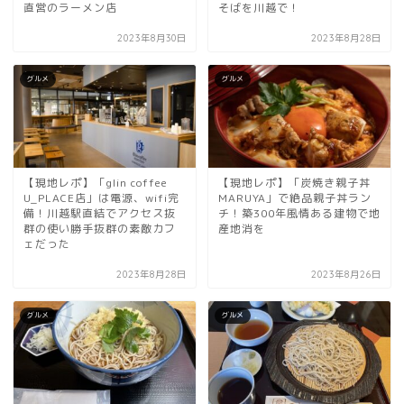
直営のラーメン店
そばを川越で！
2023年8月30日
2023年8月28日
グルメ
グルメ
【現地レポ】「glin coffee
【現地レポ】「炭焼き親子丼
U_PLACE店」は電源、wifi完
MARUYA」で絶品親子丼ラン
備！川越駅直結でアクセス抜
チ！築300年風情ある建物で地
群の使い勝手抜群の素敵カフ
産地消を
ェだった
2023年8月28日
2023年8月26日
グルメ
グルメ