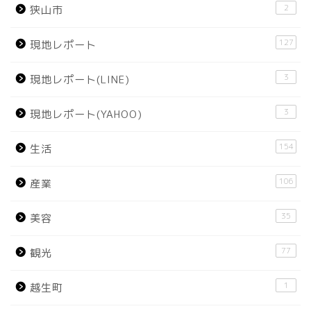
2
狭山市
127
現地レポート
3
現地レポート(LINE)
3
現地レポート(YAHOO)
154
生活
106
産業
35
美容
77
観光
1
越生町