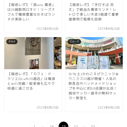
【現地レポ】「渦uzu 蕎麦」
【現地レポ】「手打そば 百
は川越駅西口すぐ！リーズナ
丈」で絶品お蕎麦ランチ！レ
ブルで種類豊富なおそばラン
トロで美しい木造3階建て重要
チが美味しい
建築物で風情も抜群
2023年8月26日
2023年8月26日
グルメ
ニュース
【現地レポ】「カフェ・ド・
9/9(土)かわごえピクニック＠
クリエQLuRi川越店」は電源
ウニクス川越が開催！人気の
とwifi完備！駐車場も広々で
飲食店やハンドメイドショッ
快適に過ごせる
プを中心に約50店舗が出店！
現役サッカー選手の無料サッ
カー教室も
2023年8月25日
2023年8月24日
...
...
1
18
19
20
33