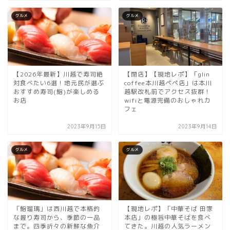
グルメ
グルメ
【2026年最新】川越で寿司絶
【閉店】【現地レポ】「glin
対食べたい6選！地元民が選ぶ
coffee本川越ペペ店」は本川
おすすめ寿司(鮨)が楽しめる
越駅改札前でアクセス抜群！
お店
wifiと電源完備のおしゃれカ
フェ
2023年9月15日
2023年9月14日
グルメ
グルメ
「鮨瑠璃」は西川越で本格的
【現地レポ】「中華そば 田家
な握り寿司から、季節の一品
本店」の極旨中華そばを食べ
まで。四季折々の新鮮な魚介
てきた。川越の人気ラーメン