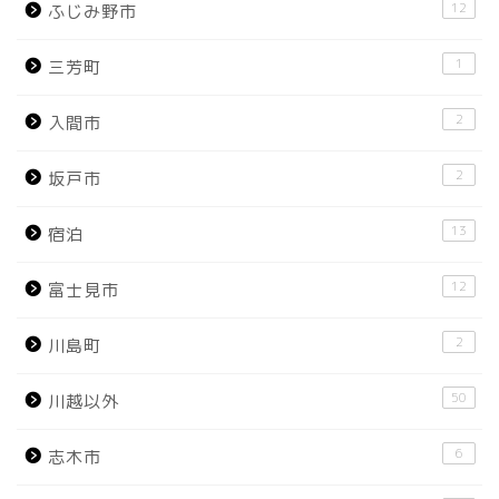
12
ふじみ野市
1
三芳町
2
入間市
2
坂戸市
13
宿泊
12
富士見市
2
川島町
50
川越以外
6
志木市