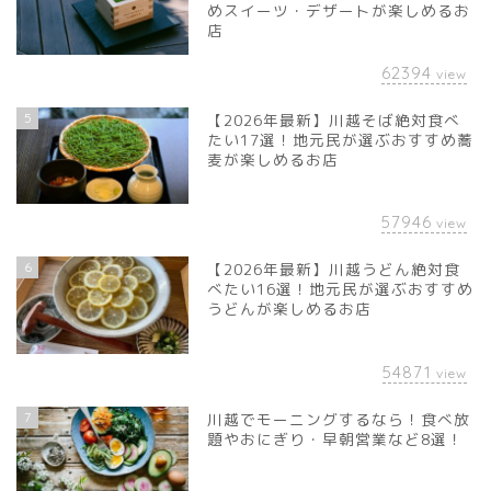
めスイーツ・デザートが楽しめるお
店
62394
view
5
【2026年最新】川越そば絶対食べ
たい17選！地元民が選ぶおすすめ蕎
麦が楽しめるお店
57946
view
6
【2026年最新】川越うどん絶対食
べたい16選！地元民が選ぶおすすめ
うどんが楽しめるお店
54871
view
7
川越でモーニングするなら！食べ放
題やおにぎり・早朝営業など8選！