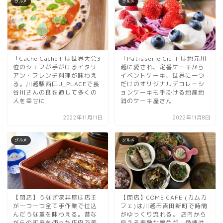
グルメ
グルメ
「Cache Cache」は世界大会3
「Patisserie Ciel」は地元川
位のシェフが手がけるイタリ
越に愛され、定番ケーキから
アン・フレンチ料理が味わえ
イベントケーキ、世界に一つ
る。川越駅西口U_PLACEで長
だけのオリジナルデコレーシ
谷川さんの食を通して多くの
ョンケーキも手掛ける地産地
人を幸せに
消のケーキ屋さん
2022年11月11日
2022年11月8日
グルメ
グルメ
【閉店】うなぎ深井屋は店主
【閉店】COME CAFE (カムカ
が一つ一つ全て手作業で仕込
フェ)は川越市吉田新町で時間
んだうな重を味わえる。昔な
がゆっくり流れる。 店内から
がらの町屋を使った店内で美
見える素敵な景色が、愛情溢