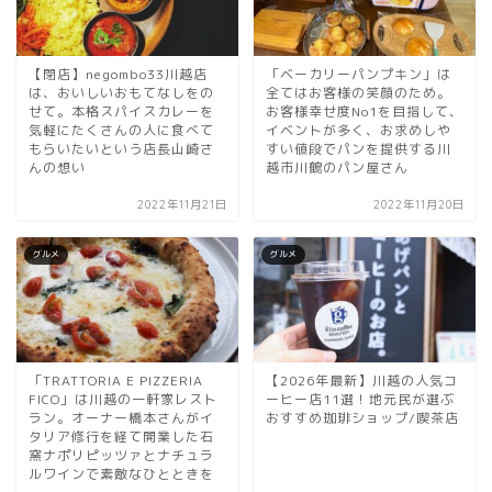
【閉店】negombo33川越店
「ベーカリーパンプキン」は
は、おいしいおもてなしをの
全てはお客様の笑顔のため。
せて。本格スパイスカレーを
お客様幸せ度No1を目指して、
気軽にたくさんの人に食べて
イベントが多く、お求めしや
もらいたいという店長山崎さ
すい値段でパンを提供する川
んの想い
越市川鶴のパン屋さん
2022年11月21日
2022年11月20日
グルメ
グルメ
「TRATTORIA E PIZZERIA
【2026年最新】川越の人気コ
FICO」は川越の一軒家レスト
ーヒー店11選！地元民が選ぶ
ラン。オーナー橋本さんがイ
おすすめ珈琲ショップ/喫茶店
タリア修行を経て開業した石
窯ナポリピッツァとナチュラ
ルワインで素敵なひとときを