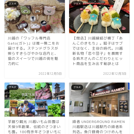
グルメ
グルメ
川越の「ワッフル専門店
【閉店】川越縁結び横丁「あ
Gato(ガト)」は唯一無二をお
んこのきもち」。餡子はサブ
届けする。ステンドグラスが
ではなく、主役の時代。川越
照らすきらびやかな店内と、
新名物「恋々団子」を展開す
猫のスイーツで川越の街を魅
る鈴木さんのこだわりとヒッ
力的に
ト商品を生み出す秘訣とは
2022年12月5日
2022年12月3日
グルメ
グルメ
芋掘り観光 川越いも山田園は
頑者 UNDERGROUND RAMEN
天保9年創業、伝統のさつまい
川越駅店は川越駅内の頑者系
も園。180有余年さつまいもに
列店。魚介豚骨のつけめんを