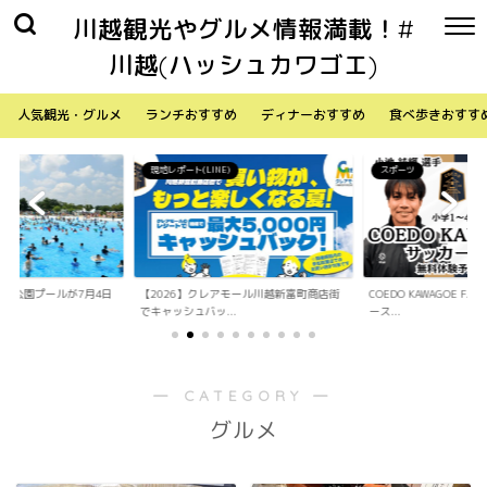
川越観光やグルメ情報満載！#
川越(ハッシュカワゴエ)
人気観光・グルメ
ランチおすすめ
ディナーおすすめ
食べ歩きおすす
)
スポーツ
生活
アモール川越新富町商店街
COEDO KAWAGOE F.Cが小学生向けサッカ
「Sky Walker 70
..
ース...
内ア...
― CATEGORY ―
グルメ