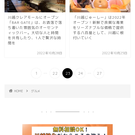
川越クレアモールにオープン
「川越じゅーしー」は2022年
「BAR GATE」は、お洒落で落
オープン！新鮮で良質な青果
ち着いた雰囲気のオーセンテ
をリーズナブルな価格で提供
ィックバー。大切な人と時間
する八百屋として、川越に根
を共有したり、1人で贅沢な時
付いていく
間を
2022年10月28日
2022年10月25日
...
...
1
22
23
24
27
HOME
グルメ