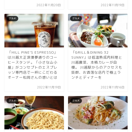
2022年11月20日
2022年11月19日
グルメ
グルメ
「HILL PINE’S ESPRESSO」
「GRILL＆DINING 32
は川越大正浪漫夢通りのコー
SUNNY」は低温熟成肉料理と
ヒースタンド。「小さな山小
川越農菜、本格カレーが自
屋」がコンセプトのエスプレ
慢。 川越駅からのアクセスも
ッソ専門店で一杯にこだわる
抜群、お洒落な店内で極上ラ
オーナー松岡さんの想いとは
ンチとディナーを
2022年11月19日
2022年11月16日
グルメ
グルメ