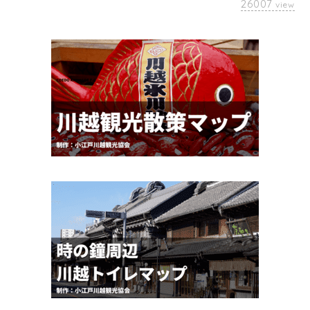
26007
view