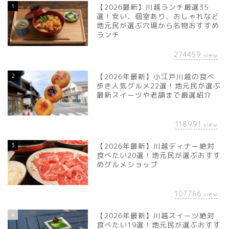
1
【2026最新】川越ランチ厳選35
選！安い、個室あり、おしゃれなど
地元民が選ぶ穴場から名物おすすめ
ランチ
274459
view
2
【2026年最新】小江戸川越の食べ
歩き人気グルメ22選！地元民が選ぶ
最新スイーツや老舗まで厳選紹介
118991
view
3
【2026年最新】川越ディナー絶対
食べたい20選！地元民が選ぶおすす
めグルメショップ
107766
view
4
【2026年最新】川越スイーツ絶対
食べたい19選！地元民が選ぶおすす