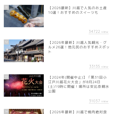
11
【2026最新】川越で人気のお土産
10選！おすすめのスイーツも
34722
view
12
【2026年最新】川越人気観光・グ
ルメ26選！地元民のおすすめスポッ
ト
33135
view
13
【2024年(開催中止)】「第31回小
江戸川越花火大会」が8月24日
(土)19時に開催！場所は安比奈親水
公園
31037
view
14
【2026年最新】川越で焼肉絶対食