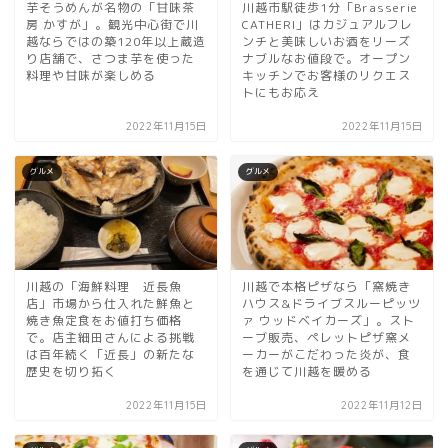
芋そうめんが名物の「甘味茶
川越市駅徒歩1分「Brasserie
房 かすが」。観光中心街で川
CATHERI」はカジュアルフレ
越ならではの築120年以上蔵造
ンチと美味しいお酒をリーズ
り店舗で、さつま芋を使った
ナブルなお値段で。オープン
料理や甘味が楽しめる
キッチンでお客様のリクエス
トにもお応え
2022年11月15日
2022年11月15日
グルメ
グルメ
川越の「海鮮料理 近長魚
川越で本格ピザなら「窯焼き
店」市場から仕入れた鮮魚と
ハウス&ドライブスルーピッツ
焼き魚定食をお値打ち価格
ァ ウッドベイカーズ」。スト
で。店主細田さんによる挑戦
ーブ販売、ペレットピザ窯メ
は百年続く「近長」の新たな
ーカーがこだわった炎が、食
歴史を切り拓く
を通じて川越を暖める
2022年11月15日
2022年11月12日