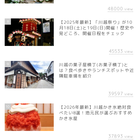
48000
view
8
【2025年最新】「川越祭り」が10
月18日(土)と19日(日)開催！歴史や
見どころ、開催日程をチェック
45533
view
9
川越の菓子屋横丁(お菓子横丁)と
は？食べ歩きやランチスポットや近
隣駐車場を紹介
39597
view
10
【2026年最新】川越かき氷絶対食
べたい8選！地元民が選ぶおすすめ
かき氷屋
37893
view