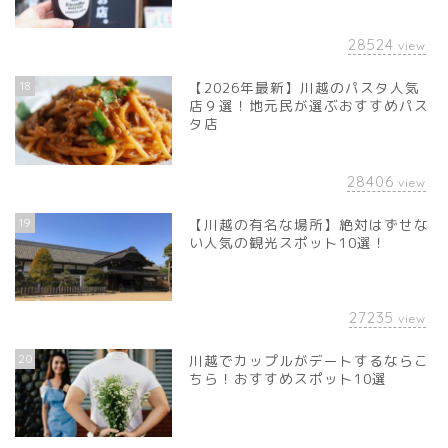
28524
view
18
【2026年最新】川越のパスタ人気
店９選！地元民が選ぶおすすめパス
タ店
28406
view
19
【川越の有名な場所】絶対はずせな
い人気の観光スポット10選！
27235
view
20
川越でカップルがデートするならこ
ちら！おすすめスポット10選