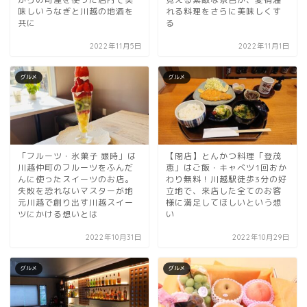
味しいうなぎと川越の地酒を
れる料理をさらに美味しくす
共に
る
2022年11月5日
2022年11月1日
グルメ
グルメ
「フルーツ・氷菓子 銀時」は
【閉店】とんかつ料理「登茂
川越仲町のフルーツをふんだ
恵」はご飯・キャベツ1回おか
んに使ったスイーツのお店。
わり無料！川越駅徒歩3分の好
失敗を恐れないマスターが地
立地で、来店した全てのお客
元川越で創り出す川越スイー
様に満足してほしいという想
ツにかける想いとは
い
2022年10月31日
2022年10月29日
グルメ
グルメ