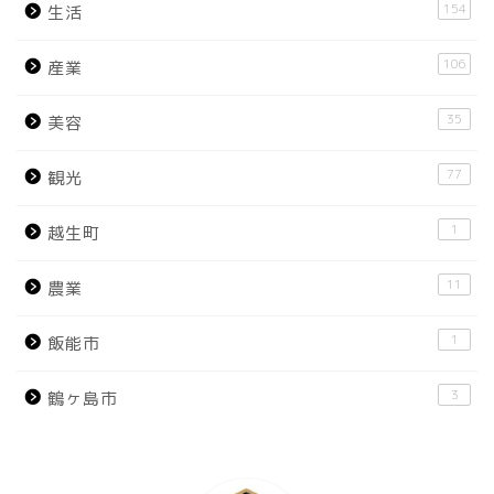
154
生活
106
産業
35
美容
77
観光
1
越生町
11
農業
1
飯能市
3
鶴ヶ島市