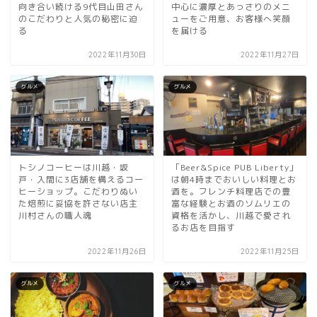
向き合い続ける9代目山田さん
中心に濃厚とあっさりのメニ
のこだわりと人気の秘密に迫
ューをご用意、お客様へ笑顔
る
を届ける
2022年11月30日
2022年11月27日
グルメ
グルメ
トシノコーヒーは川越・坂
「Beer&Spice PUB Liberty」
戸・入間に3店舗を構えるコー
は朝4時までおいしい料理とお
ヒーショップ。こだわりぬい
酒を。フレンチ料理店での豊
た焙煎に妥協を許さない店主
富な経験とお酒のソムリエの
川村さんの職人魂
資格を活かし、川越で愛され
るお店を目指す
2022年11月26日
2022年11月25日
グルメ
グルメ