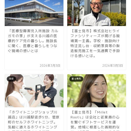
「医療型障害児入所施設 カル
【富士見市】株式会社ヒライ
ガモの家」が支える川越の医
ファシリティーズが掲げる現
療的ケア児の暮らし。施設長
場第一主義。学校・施設向け
に聞く、医療と暮らしをつな
特注流し台・収納家具等の製
ぐ現場の想いとは
造販売施工を一気通貫で手掛
ける想いとは。
2026年3月3日
2026年3月3日
美容
富士見市
「ホワイトニングショップ川
【富士見市】「Millet
越店」は川越駅徒歩5分、菅原
Roots」は会社と従業員の心
町のセルフホワイトニング。
を繋ぐギフトサービスを運
気軽に通えるホワイトニング
営。地域に根差した画期的な