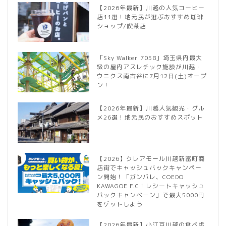
【2026年最新】川越の人気コーヒー
店11選！地元民が選ぶおすすめ珈琲
ショップ/喫茶店
「Sky Walker 7058」埼玉県内最大
級の屋内アスレチック施設が川越・
ウニクス南古谷に7月12日(土)オープ
ン！
【2026年最新】川越人気観光・グル
メ26選！地元民のおすすめスポット
【2026】クレアモール川越新富町商
店街でキャッシュバックキャンペー
ン開始！「ガンバレ、COEDO
KAWAGOE F.C！レシートキャッシュ
バックキャンペーン」で最大5000円
をゲットしよう
【2026年最新】小江戸川越の食べ歩