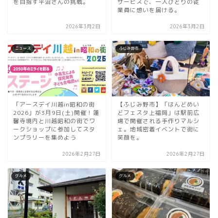
を目指す平沼さんの挑戦。
サービスで、一人ひとりの従
業員に想いを届ける。
2026年3月2日
2026年3月2日
ニュース
ふじみ野市
「アースデイ川越in昭和の街
【ふじみ野市】「はんどめい
2026」が3月9日(土)開催！蓮
どフェスタ上福岡」は駅前広
馨寺境内と川越昭和の街でワ
場で開催される手作りマルシ
ークショップに参加してスタ
ェ。地域密着イベントで街に
ンプラリーを集めよう
笑顔を。
2026年2月27日
2026年2月27日
グルメ
グルメ