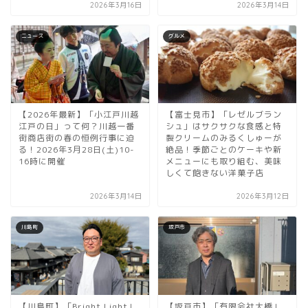
2026年3月16日
2026年3月14日
ニュース
グルメ
【2026年最新】「小江戸川越
【富士見市】「レゼルブラン
江戸の日」って何？川越一番
シュ」はサクサクな食感と特
街商店街の春の恒例行事に迫
製クリームのみるくしゅーが
る！2026年3月28日(土)10-
絶品！季節ごとのケーキや新
16時に開催
メニューにも取り組む、美味
しくて飽きない洋菓子店
2026年3月14日
2026年3月12日
川島町
坂戸市
【川島町】「Bright Light」
【坂戸市】「有限会社大橋」