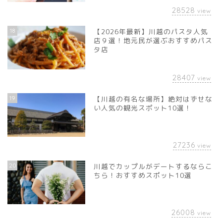
28528
view
18
【2026年最新】川越のパスタ人気
店９選！地元民が選ぶおすすめパス
タ店
28407
view
19
【川越の有名な場所】絶対はずせな
い人気の観光スポット10選！
27236
view
20
川越でカップルがデートするならこ
ちら！おすすめスポット10選
26008
view