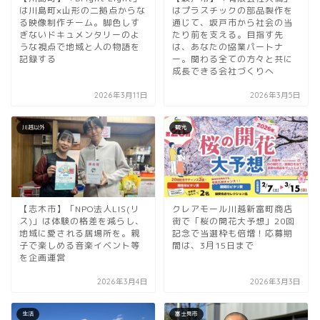
は川島町×山形の二拠点からな
はプラスチックの部品製作を
る映像制作チーム。脚色しす
通じて、坂戸市から社会の当
ぎないドキュメンタリーのよ
たり前を支える。目指す先
うな視点で地域と人の物語を
は、あなたの協業パートナ
記録する
ー。関わる全ての方々と共に
成長できる会社づくりへ
2026年3月11日
2026年3月5日
川越以外
観光
【志木市】「NPO法人LIS(リ
クレアモール川越新富町商店
ス)」は体験の格差を減らし、
街で「桜の開花大予想」20回
地域に愛される居場所を。親
記念で当選枠も倍増！応募期
子で楽しめる音楽イベント等
間は、3月15日まで
を企画運営
2026年3月4日
2026年3月3日
生活
富士見市