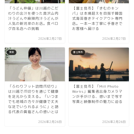
「うどん仲藤」は川越のこだ
【富士見市】「きむのキン
わりの出汁を使った具沢山肉
パ」は本場超えを目指す韓国
汁うどんや麻辣肉汁うどんが
式海苔巻きテイクアウト専門
人気の新河岸のお店。食べロ
店。一本一本丁寧に手巻きで
グ百名店への挑戦
お客様へ届ける
2026年2月27日
2026年2月27日
美容
富士見市
「ふわりフット訪問爪切り」
【富士見市】「Mill Photo
は川越で爪切りを通じて健康
Works」編集者出身カメラマ
を足元から支える。「いつま
ンが手がける、想いまで写す
でも地域の方々が健康で丈夫
写真と映像制作の魅力に迫る
な足でいられるように」と語
る代表の眞塩さんの想いとは
2026年2月26日
2026年2月26日