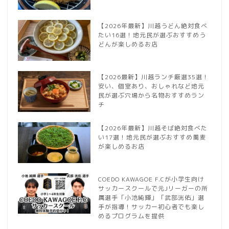
【2026年最新】川越うどん絶対食べ
たい16選！地元民が選ぶおすすめう
どんが楽しめるお店
【2026最新】川越ランチ厳選35選！
安い、個室あり、おしゃれなど地元
民が選ぶ穴場から名物おすすめラン
チ
【2026年最新】川越そば絶対食べた
い17選！地元民が選ぶおすすめ蕎麦
が楽しめるお店
COEDO KAWAGOE F.Cが小学生向け
サッカースクールで元Jリーガーの所
属選手「小池純輝」「武部洸佑」選
手が指導！サッカー初心者でも楽し
めるプログラムを提供