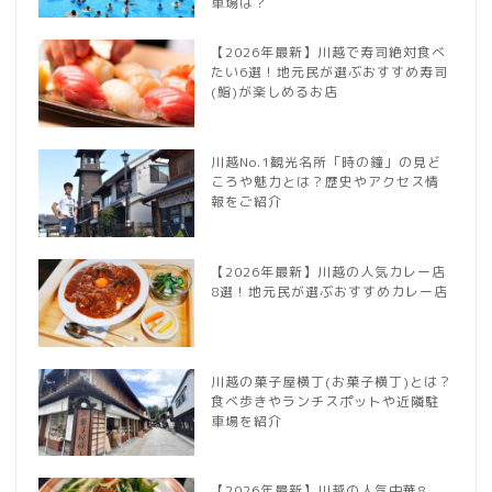
車場は？
【2026年最新】川越で寿司絶対食べ
たい6選！地元民が選ぶおすすめ寿司
(鮨)が楽しめるお店
川越No.1観光名所「時の鐘」の見ど
ころや魅力とは？歴史やアクセス情
報をご紹介
【2026年最新】川越の人気カレー店
8選！地元民が選ぶおすすめカレー店
川越の菓子屋横丁(お菓子横丁)とは？
食べ歩きやランチスポットや近隣駐
車場を紹介
【2026年最新】川越の人気中華8