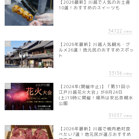
11
【2026最新】川越で人気のお土産
10選！おすすめのスイーツも
34722
view
12
【2026年最新】川越人気観光・グ
ルメ26選！地元民のおすすめスポッ
ト
33136
view
13
【2024年(開催中止)】「第31回小
江戸川越花火大会」が8月24日
(土)19時に開催！場所は安比奈親水
公園
31037
view
14
【2026年最新】川越で焼肉絶対食
べたい7選！地元民が選ぶおすすめ