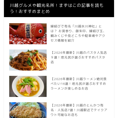
川越グルメや観光名所！まずはこの記事を読も
う！おすすめまとめ
縁結びで有名「川越氷川神社」と
は？ お宮参り、御朱印、縁結び玉、
鯛みくじや見どころや駐車場やアク
セス情報を紹介
【2026年最新】川越のパスタ人気店
９選！地元民が選ぶおすすめパスタ
店
【2026年最新】川越ラーメン絶対食
べたい16選！地元民が選ぶおすすめ
ラーメンが楽しめるお店
【2026年最新】川越のとんかつ有
名・人気店7選！川越駅近でテイクア
ウト可能なお店も