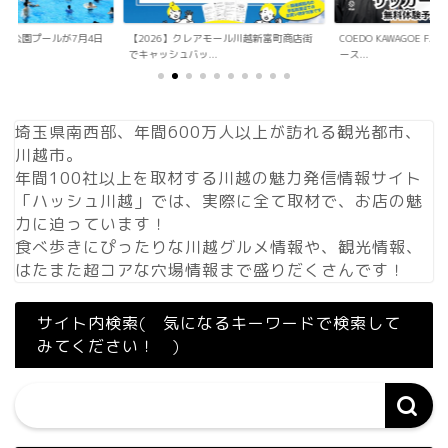
アモール川越新富町商店街
COEDO KAWAGOE F.Cが小学生向けサッカ
「Sky Walker 70
.
ース...
内ア...
埼玉県南西部、年間600万人以上が訪れる観光都市、
川越市。
年間100社以上を取材する川越の魅力発信情報サイト
「ハッシュ川越」では、実際に全て取材で、お店の魅
力に迫っています！
食べ歩きにぴったりな川越グルメ情報や、観光情報、
はたまた超コアな穴場情報まで盛りだくさんです！
サイト内検索( 気になるキーワードで検索して
みてください！ )