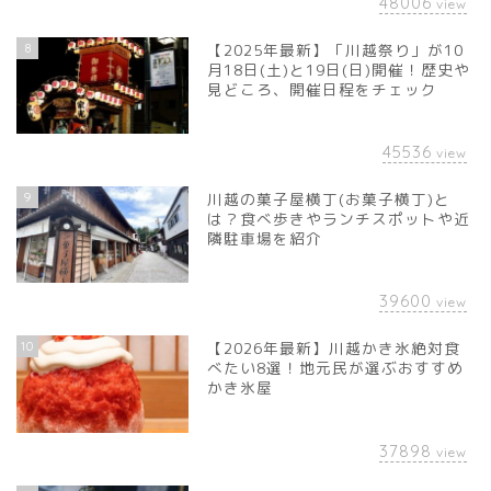
48006
view
8
【2025年最新】「川越祭り」が10
月18日(土)と19日(日)開催！歴史や
見どころ、開催日程をチェック
45536
view
9
川越の菓子屋横丁(お菓子横丁)と
は？食べ歩きやランチスポットや近
隣駐車場を紹介
39600
view
10
【2026年最新】川越かき氷絶対食
べたい8選！地元民が選ぶおすすめ
かき氷屋
37898
view