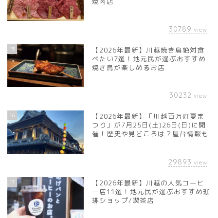
焼肉店
30789
view
15
【2026年最新】川越焼き鳥絶対食
べたい7選！地元民が選ぶおすすめ
焼き鳥が楽しめるお店
30232
view
16
【2026年最新】「川越百万灯夏ま
つり」が7月25日(土)26日(日)に開
催！歴史や見どころは？屋台情報も
29893
view
17
【2026年最新】川越の人気コーヒ
ー店11選！地元民が選ぶおすすめ珈
琲ショップ/喫茶店