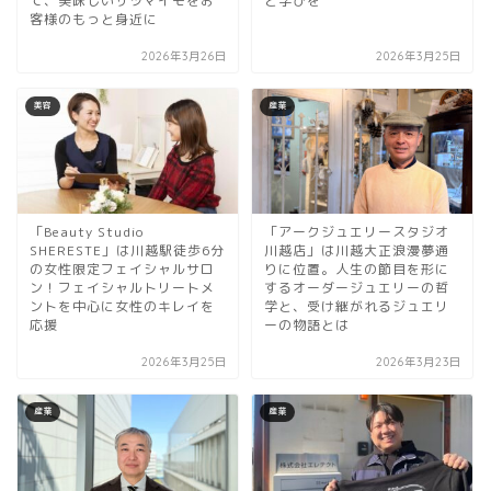
て、美味しいサツマイモをお
と学びを
客様のもっと身近に
2026年3月26日
2026年3月25日
美容
産業
「Beauty Studio
「アークジュエリースタジオ
SHERESTE」は川越駅徒歩6分
川越店」は川越大正浪漫夢通
の女性限定フェイシャルサロ
りに位置。人生の節目を形に
ン！フェイシャルトリートメ
するオーダージュエリーの哲
ントを中心に女性のキレイを
学と、受け継がれるジュエリ
応援
ーの物語とは
2026年3月25日
2026年3月23日
産業
産業