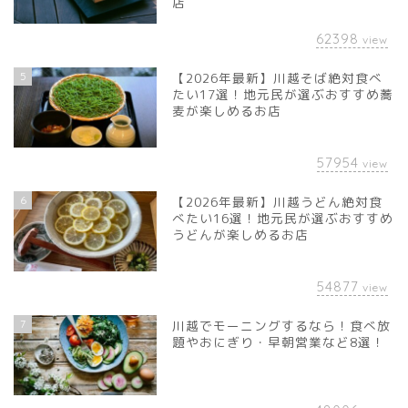
店
62398
view
5
【2026年最新】川越そば絶対食べ
たい17選！地元民が選ぶおすすめ蕎
麦が楽しめるお店
57954
view
6
【2026年最新】川越うどん絶対食
べたい16選！地元民が選ぶおすすめ
うどんが楽しめるお店
54877
view
7
川越でモーニングするなら！食べ放
題やおにぎり・早朝営業など8選！