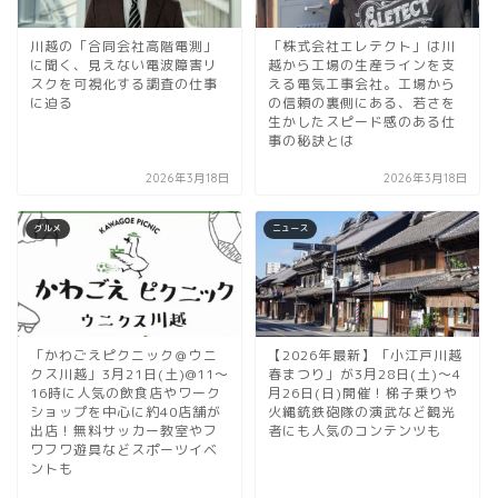
川越の「合同会社高階電測」
「株式会社エレテクト」は川
に聞く、見えない電波障害リ
越から工場の生産ラインを支
スクを可視化する調査の仕事
える電気工事会社。工場から
に迫る
の信頼の裏側にある、若さを
生かしたスピード感のある仕
事の秘訣とは
2026年3月18日
2026年3月18日
グルメ
ニュース
「かわごえピクニック＠ウニ
【2026年最新】「小江戸川越
クス川越」3月21日(土)@11〜
春まつり」が3月28日(土)～4
16時に人気の飲食店やワーク
月26日(日)開催！梯子乗りや
ショップを中心に約40店舗が
火縄銃鉄砲隊の演武など観光
出店！無料サッカー教室やフ
者にも人気のコンテンツも
ワフワ遊具などスポーツイベ
ントも