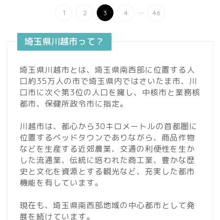
...
1
2
3
4
46
埼玉県川越市って？
埼玉県川越市とは、埼玉県南西部に位置する人
口約35万人の市で埼玉県内ではさいたま市、川
口市に次ぐ第3位の人口を擁し、中核市と業務核
都市、保健所政令市に指定。
川越市は、都心から30キロメートルの首都圏に
位置するベッドタウンでありながら、商品作物
などを生産する近郊農業、交通の利便性を生か
した流通業、伝統に培われた商工業、豊かな歴
史と文化を資源とする観光など、充実した都市
機能を有しています。
現在も、埼玉県南西部地域の中心都市として発
展を続けています。