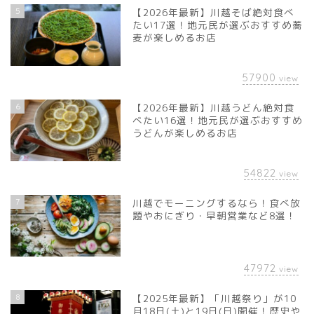
5
【2026年最新】川越そば絶対食べ
たい17選！地元民が選ぶおすすめ蕎
麦が楽しめるお店
57900
view
6
【2026年最新】川越うどん絶対食
べたい16選！地元民が選ぶおすすめ
うどんが楽しめるお店
54822
view
7
川越でモーニングするなら！食べ放
題やおにぎり・早朝営業など8選！
47972
view
8
【2025年最新】「川越祭り」が10
月18日(土)と19日(日)開催！歴史や