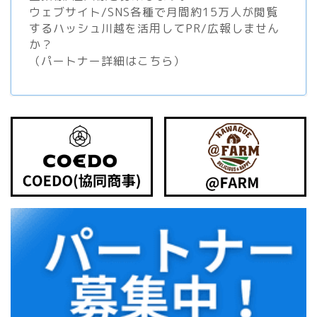
ウェブサイト/SNS各種で月間約15万人が閲覧
するハッシュ川越を活用してPR/広報しません
か？
（
パートナー詳細はこちら
）