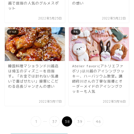
越で屈指の人気のグルメスポ
の想い
ット
2022年5月25日
2022年5月22日
グルメ
文化
韓国料理マショランド川越店
Atelier favori(アトリエファ
は埼玉のディズニーを目指
ボリ)は川越のアイシングクッ
す。「お金では計れない気遣
キー、ハーバリウム教室。講
いで喜ばせたい」接客にこだ
師府川さんの丁寧な指導とオ
わる店長ジャンさんの想い
ーダーメイドのアイシングク
ッキーも人気
2022年5月17日
2022年5月16日
...
...
1
37
38
39
46