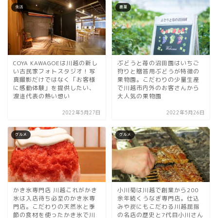
生活
農業
COYA KAWAGOEは川越の新し
ぶどうと苺の沼田園はいちご
い古民家フォトスタジオ！写
狩りと贈答用ぶどうが特徴の
真撮影だけではなく「お客様
果物園。こだわりの少量生産
に感動体験」を提供したい、
で川越市内外のお客さんから
渡邉代表の熱い想い
大人気の果物園
2022年5月27日
2022年5月26日
グルメ
グルメ
かき氷専門店 川越これがかき
小川菊は川越で創業から200
氷は入店待ち必至のかき氷専
余年続くうなぎ専門店。仕込
門店。こだわりの天然氷と季
みや炭にもこだわる川越屈指
節の食材を使ったかき氷で川
の名店の歴史と7代目小川さん