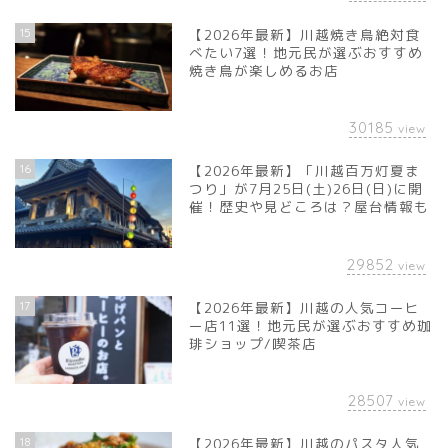
15
【2026年最新】川越焼き鳥絶対食
べたい7選！地元民が選ぶおすすめ
焼き鳥が楽しめるお店
30185
view
16
【2026年最新】「川越百万灯夏ま
つり」が7月25日(土)26日(日)に開
催！歴史や見どころは？屋台情報も
29852
view
17
【2026年最新】川越の人気コーヒ
ー店11選！地元民が選ぶおすすめ珈
琲ショップ/喫茶店
28507
view
18
【2026年最新】川越のパスタ人気