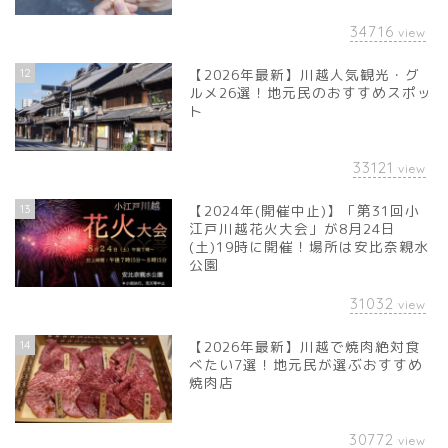
34716
view
12
【2026年最新】川越人気観光・グ
ルメ26選！地元民のおすすめスポッ
ト
33121
view
13
【2024年(開催中止)】「第31回小
江戸川越花火大会」が8月24日
(土)19時に開催！場所は安比奈親水
公園
31032
view
14
【2026年最新】川越で焼肉絶対食
べたい7選！地元民が選ぶおすすめ
焼肉店
30772
view