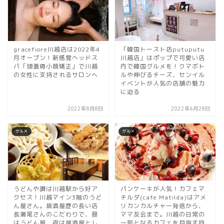
gracefiore川越店は2022年4
「韓国トースト店putuputu
月オープン！新感覚ヘッドス
川越店」はポップで可愛い店
パ「頭蓋骨小顔矯正」で川越
内で韓国グルメを！クマボト
の女性に支持されるサロンへ
ルや伸びるチーズ、センイル
イベントが人気の店舗の魅力
に迫る
2022年8月8日
2022年6月28日
グルメ
グルメ
うどんや讃は川越駅から好ア
パンケーキが人気！カフェマ
クセス！川越マイン3階のうど
チルダ(cafe Matilda)はアメ
ん屋さん。居酒屋歴の長い店
リカンカルチャー発信から、
長瀬尾さんのこだわりで、昼
ママ友会まで。川越の日常の
はうどん屋、夜は居酒屋とし
一部となるカフェを目指す同