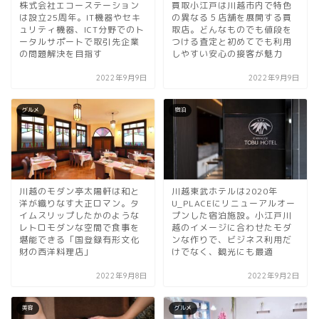
株式会社エコーステーション
買取小江戸は川越市内で特色
は設立25周年。IT機器やセキ
の異なる５店舗を展開する買
ュリティ機器、ICT分野でのト
取店。どんなものでも値段を
ータルサポートで取引先企業
つける査定と初めてでも利用
の問題解決を目指す
しやすい安心の接客が魅力
2022年9月9日
2022年9月9日
グルメ
宿泊
川越のモダン亭太陽軒は和と
川越東武ホテルは2020年
洋が織りなす大正ロマン。タ
U_PLACEにリニューアルオー
イムスリップしたかのような
プンした宿泊施設。小江戸川
レトロモダンな空間で食事を
越のイメージに合わせたモダ
堪能できる「国登録有形文化
ンな作りで、ビジネス利用だ
財の西洋料理店」
けでなく、観光にも最適
2022年9月8日
2022年9月2日
美容
グルメ