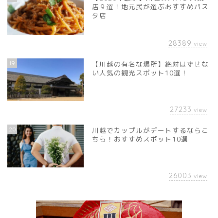
店９選！地元民が選ぶおすすめパス
タ店
28389
view
19
【川越の有名な場所】絶対はずせな
い人気の観光スポット10選！
27233
view
20
川越でカップルがデートするならこ
ちら！おすすめスポット10選
26003
view