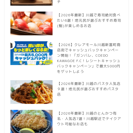
チ
【2026年最新】川越で寿司絶対食べ
たい6選！地元民が選ぶおすすめ寿司
(鮨)が楽しめるお店
【2026】クレアモール川越新富町商
店街でキャッシュバックキャンペー
ン開始！「ガンバレ、COEDO
KAWAGOE F.C！レシートキャッシュ
バックキャンペーン」で最大5000円
をゲットしよう
【2026年最新】川越のパスタ人気店
９選！地元民が選ぶおすすめパスタ
店
【2026年最新】川越のとんかつ有
名・人気店7選！川越駅近でテイクア
ウト可能なお店も