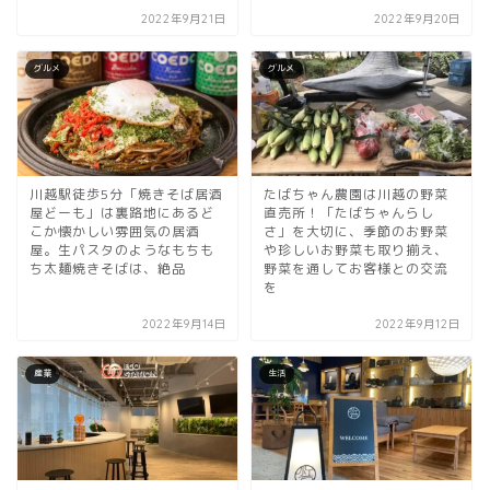
2022年9月21日
2022年9月20日
グルメ
グルメ
川越駅徒歩5分「焼きそば居酒
たばちゃん農園は川越の野菜
屋どーも」は裏路地にあるど
直売所！「たばちゃんらし
こか懐かしい雰囲気の居酒
さ」を大切に、季節のお野菜
屋。生パスタのようなもちも
や珍しいお野菜も取り揃え、
ち太麺焼きそばは、絶品
野菜を通してお客様との交流
を
2022年9月14日
2022年9月12日
産業
生活