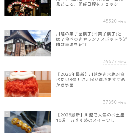
見どころ、開催日程をチェック
45520
view
9
川越の菓子屋横丁(お菓子横丁)と
は？食べ歩きやランチスポットや近
隣駐車場を紹介
39577
view
10
【2026年最新】川越かき氷絶対食
べたい8選！地元民が選ぶおすすめ
かき氷屋
37850
view
11
【2026最新】川越で人気のお土産
10選！おすすめのスイーツも