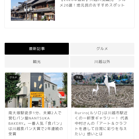
メ26選！地元民のおすすめスポット
最新記事
グルメ
観光
川越以外
グルメ
文化
南大塚駅徒歩1分、夫婦2人で
Ruriro(ルリロ)は川越市駅近
営むパン屋NANTSUKA
くの一軒家ギャラリー！ 代表
BAKERY。一番人気「食パン」
中村さんの「アート＆クラフ
は川越食パン大賞で2年連続の
トを通して日常に彩りを与え
受賞
たい」想いとは