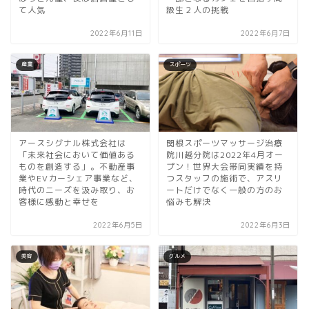
て人気
級生２人の挑戦
2022年6月11日
2022年6月7日
産業
スポーツ
アースシグナル株式会社は
関根スポーツマッサージ治療
「未来社会において価値ある
院川越分院は2022年4月オー
ものを創造する」。不動産事
プン！世界大会帯同実績を持
業やEVカーシェア事業など、
つスタッフの施術で、アスリ
時代のニーズを汲み取り、お
ートだけでなく一般の方のお
客様に感動と幸せを
悩みも解決
2022年6月5日
2022年6月3日
美容
グルメ