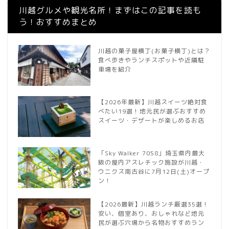
川越グルメや観光名所！まずはこの記事を読も
う！おすすめまとめ
川越の菓子屋横丁(お菓子横丁)とは？
食べ歩きやランチスポットや近隣駐
車場を紹介
【2026年最新】川越スイーツ絶対食
べたい19選！地元民が選ぶおすすめ
スイーツ・デザートが楽しめるお店
「Sky Walker 7058」埼玉県内最大
級の屋内アスレチック施設が川越・
ウニクス南古谷に7月12日(土)オープ
ン！
【2026最新】川越ランチ厳選35選！
安い、個室あり、おしゃれなど地元
民が選ぶ穴場から名物おすすめラン