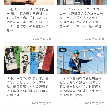
川越ドライヘッドスパ専門店
th-coffee(ティーエイチコー
一凛は川越の完全予約制ヘッ
ヒー)は蓮馨寺近くのコーヒー
ドスパ専門店。「心身ともに
ショップ。「ビジネスライク
疲れた人に寄り添いたい」オ
な関係は避けたい」店主濱田
ーナー富澤さんのお客様への
さんのローカル・川越への想
想い
い
2022年6月2日
2022年5月31日
文化
生活
「小江戸ものがたり」は川越
テイシン警備株式会社川越支
のむかしと今をつなぐ町雑
社はまもなく設立30周年。川
誌。編集長藤井さんの好奇心
越に根ざしたイベント警備と
と丁寧な取材が織りなす町の
人への教育で地域から支持さ
記録とは
れる警備会社へ
2022年5月29日
2022年5月28日