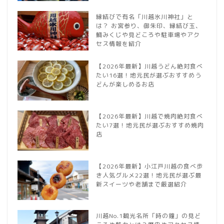
縁結びで有名「川越氷川神社」と
は？ お宮参り、御朱印、縁結び玉、
鯛みくじや見どころや駐車場やアク
セス情報を紹介
【2026年最新】川越うどん絶対食べ
たい16選！地元民が選ぶおすすめう
どんが楽しめるお店
【2026年最新】川越で焼肉絶対食べ
たい7選！地元民が選ぶおすすめ焼肉
店
【2026年最新】小江戸川越の食べ歩
き人気グルメ22選！地元民が選ぶ最
新スイーツや老舗まで厳選紹介
川越No.1観光名所「時の鐘」の見ど