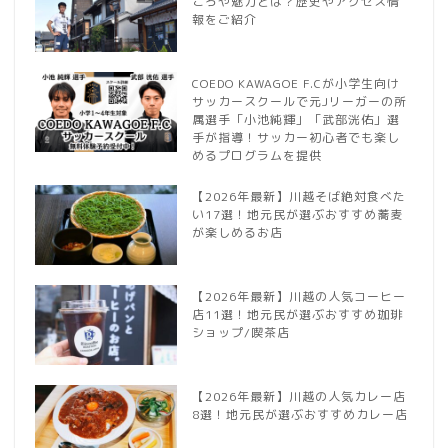
ころや魅力とは？歴史やアクセス情
報をご紹介
COEDO KAWAGOE F.Cが小学生向け
サッカースクールで元Jリーガーの所
属選手「小池純輝」「武部洸佑」選
手が指導！サッカー初心者でも楽し
めるプログラムを提供
【2026年最新】川越そば絶対食べた
い17選！地元民が選ぶおすすめ蕎麦
が楽しめるお店
【2026年最新】川越の人気コーヒー
店11選！地元民が選ぶおすすめ珈琲
ショップ/喫茶店
【2026年最新】川越の人気カレー店
8選！地元民が選ぶおすすめカレー店