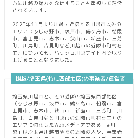
方に川越の魅力を発信することを重視して運営
されています。
2025年11月より川越に近接する川越市以外の
エリア（ふじみ野市、坂戸市、鶴ヶ島市、朝霞
市、富士見市、志木市、狭山市、新座市、三芳
町、川島町、吉見町など川越市の近隣市町村を
主）についても、ハッシュ川越サイト内で取り
上げることとなりました。
川越/埼玉県(特に西部地区)の事業者/運営者様へ
埼玉県川越市と、その近隣の埼玉県西部地区
（ふじみ野市、坂戸市、鶴ヶ島市、朝霞市、富
士見市、志木市、狭山市、新座市、三芳町、川
島町、吉見町など川越市の近隣市町村を主）の
エリアに特化したWebメディアである「#川
越」は埼玉県川越市やその近隣の人や、事業者