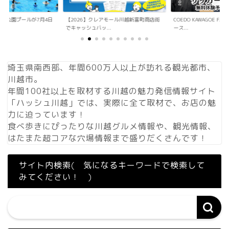
アモール川越新富町商店街
COEDO KAWAGOE F.Cが小学生向けサッカ
「Sky Walker 70
.
ース...
内ア...
埼玉県南西部、年間600万人以上が訪れる観光都市、
川越市。
年間100社以上を取材する川越の魅力発信情報サイト
「ハッシュ川越」では、実際に全て取材で、お店の魅
力に迫っています！
食べ歩きにぴったりな川越グルメ情報や、観光情報、
はたまた超コアな穴場情報まで盛りだくさんです！
サイト内検索( 気になるキーワードで検索して
みてください！ )