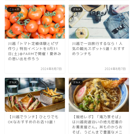
ニュース
グルメ
川越「トマト定植体験とピザ
川越で一泊旅行するなら！人
作り」特別イベントを8月31
気の観光スポット5選！おすす
日(土)＠FARMで開催！夏休み
めランチも
の思い出を作ろう
2024年8月7日
2024年8月7日
グルメ
グルメ
【川越でランチ】ひとりでも
【現地レポ】「滝乃家そば」
OKなおすすめのお店10選！
は川越街道沿いの地元密着の
お蕎麦屋さん。丼ものからお
そば、うどんまで豊富なメニ