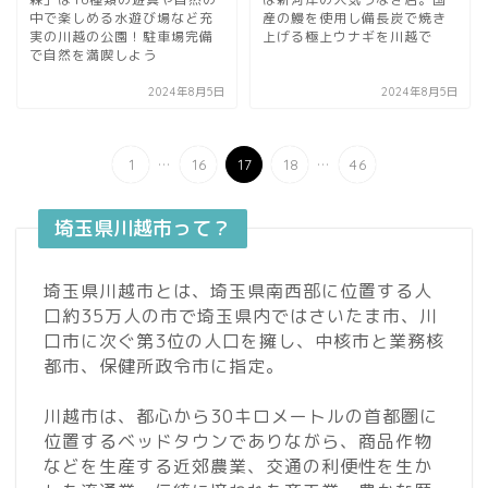
中で楽しめる水遊び場など充
産の鰻を使用し備長炭で焼き
実の川越の公園！駐車場完備
上げる極上ウナギを川越で
で自然を満喫しよう
2024年8月5日
2024年8月5日
...
...
1
16
17
18
46
埼玉県川越市って？
埼玉県川越市とは、埼玉県南西部に位置する人
口約35万人の市で埼玉県内ではさいたま市、川
口市に次ぐ第3位の人口を擁し、中核市と業務核
都市、保健所政令市に指定。
川越市は、都心から30キロメートルの首都圏に
位置するベッドタウンでありながら、商品作物
などを生産する近郊農業、交通の利便性を生か