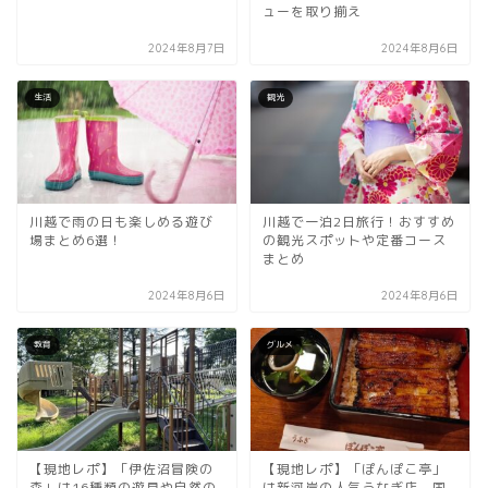
ューを取り揃え
2024年8月7日
2024年8月6日
生活
観光
川越で雨の日も楽しめる遊び
川越で一泊2日旅行！おすすめ
場まとめ6選！
の観光スポットや定番コース
まとめ
2024年8月6日
2024年8月6日
教育
グルメ
【現地レポ】「伊佐沼冒険の
【現地レポ】「ぽんぽこ亭」
森」は16種類の遊具や自然の
は新河岸の人気うなぎ店。国