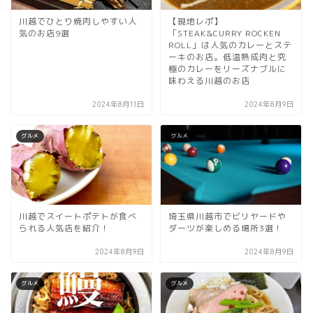
川越でひとり焼肉しやすい人
【現地レポ】
気のお店9選
「STEAK&CURRY ROCKEN
ROLL」は人気のカレーとステ
ーキのお店。低温熟成肉と究
極のカレーをリーズナブルに
味わえる川越のお店
2024年8月11日
2024年8月9日
グルメ
グルメ
川越でスイートポテトが食べ
埼玉県川越市でビリヤードや
られる人気店を紹介！
ダーツが楽しめる場所3選！
2024年8月9日
2024年8月9日
グルメ
グルメ