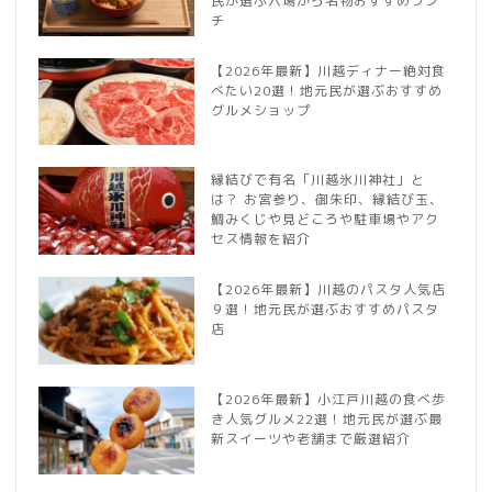
民が選ぶ穴場から名物おすすめラン
チ
【2026年最新】川越ディナー絶対食
べたい20選！地元民が選ぶおすすめ
グルメショップ
縁結びで有名「川越氷川神社」と
は？ お宮参り、御朱印、縁結び玉、
鯛みくじや見どころや駐車場やアク
セス情報を紹介
【2026年最新】川越のパスタ人気店
９選！地元民が選ぶおすすめパスタ
店
【2026年最新】小江戸川越の食べ歩
き人気グルメ22選！地元民が選ぶ最
新スイーツや老舗まで厳選紹介