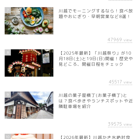
7
川越でモーニングするなら！食べ放
題やおにぎり・早朝営業など8選！
47969
view
8
【2025年最新】「川越祭り」が10
月18日(土)と19日(日)開催！歴史や
見どころ、開催日程をチェック
45517
view
9
川越の菓子屋横丁(お菓子横丁)と
は？食べ歩きやランチスポットや近
隣駐車場を紹介
39575
view
10
【2026年最新】川越かき氷絶対食