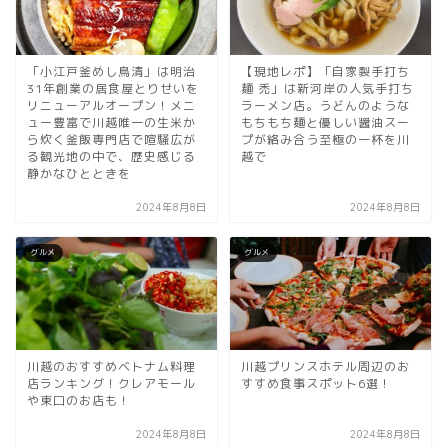
「小江戸釜めし鳥清」は明治
【現地レポ】「自家製手打ち
31年創業の居食屋とりせいを
麺 禿」は新河岸の人気手打ち
リニューアルオープン！メニ
ラーメン店。うどんのような
ュー豊富で川越唯一の生米か
もちもち麺と優しい醤油スー
ら炊く釜飯専門店で喧騒広が
プが絡み合う至極の一杯を川
る観光地の中で、歴史感じる
越で
静かなひとときを
2024年8月8日
2024年8月8日
グルメ
グルメ
川越のおすすめベトナム料理
川越プリンスホテル周辺のお
店ランキング！クレアモール
すすめ食事スポット6選！
や東口のお店も！
2024年8月8日
2024年8月8日