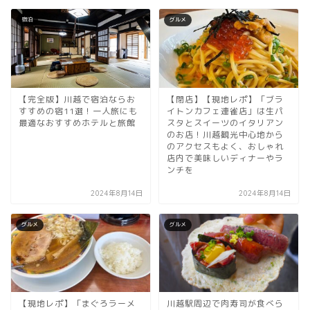
宿泊
グルメ
【完全版】川越で宿泊ならお
【閉店】【現地レポ】「ブラ
すすめの宿11選！一人旅にも
イトンカフェ連雀店」は生パ
最適なおすすめホテルと旅館
スタとスイーツのイタリアン
のお店！川越観光中心地から
のアクセスもよく、おしゃれ
店内で美味しいディナーやラ
ンチを
2024年8月14日
2024年8月14日
グルメ
グルメ
【現地レポ】「まぐろラーメ
川越駅周辺で肉寿司が食べら