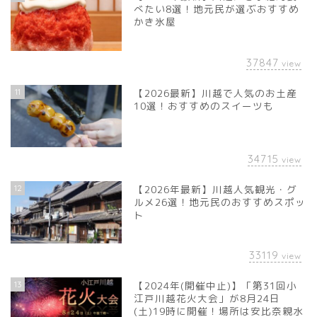
べたい8選！地元民が選ぶおすすめ
かき氷屋
37847
view
11
【2026最新】川越で人気のお土産
10選！おすすめのスイーツも
34715
view
12
【2026年最新】川越人気観光・グ
ルメ26選！地元民のおすすめスポッ
ト
33119
view
13
【2024年(開催中止)】「第31回小
江戸川越花火大会」が8月24日
(土)19時に開催！場所は安比奈親水