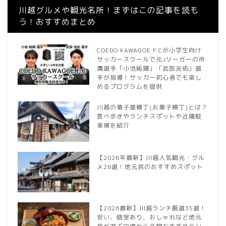
川越グルメや観光名所！まずはこの記事を読も
う！おすすめまとめ
COEDO KAWAGOE F.Cが小学生向け
サッカースクールで元Jリーガーの所
属選手「小池純輝」「武部洸佑」選
手が指導！サッカー初心者でも楽し
めるプログラムを提供
川越の菓子屋横丁(お菓子横丁)とは？
食べ歩きやランチスポットや近隣駐
車場を紹介
【2026年最新】川越人気観光・グル
メ26選！地元民のおすすめスポット
【2026最新】川越ランチ厳選35選！
安い、個室あり、おしゃれなど地元