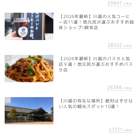
29847
view
17
【2026年最新】川越の人気コーヒ
ー店11選！地元民が選ぶおすすめ珈
琲ショップ/喫茶店
28502
view
18
【2026年最新】川越のパスタ人気
店９選！地元民が選ぶおすすめパス
タ店
28388
view
19
【川越の有名な場所】絶対はずせな
い人気の観光スポット10選！
27231
view