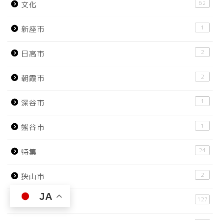
62
文化
1
新座市
2
日高市
2
朝霞市
1
深谷市
1
熊谷市
24
特集
2
狭山市
JA
127
現地レポート