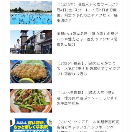
【2026年】川越水上公園プールが7
月4日(土)スタート！9月6日まで開
園。料金や予約方法やアクセス、駐
車場は？
川越No.1観光名所「時の鐘」の見ど
ころや魅力とは？歴史やアクセス情
報をご紹介
【2026年最新】川越のとんかつ有
名・人気店7選！川越駅近でテイクア
ウト可能なお店も
【2026年最新】川越の人気中華8
選！地元民が選ぶランチにもおすす
め中華料理店
【2026】クレアモール川越新富町商
店街でキャッシュバックキャンペー