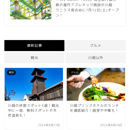
級の屋内アスレチック施設が川越・
ウニクス南古谷に7月12日(土)オープ
ン！
最新記事
グルメ
観光
川越以外
観光
グルメ
川越の休憩スポット5選！観光
川越プリンスホテルのランチ
中に一息、無料スポットや天
を徹底紹介！個室や中華も！
然温泉も！
2024年8月17日
2024年8月14日