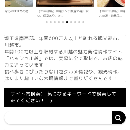
宿泊ならおすすめの宿
【2026最新】川越ランチ厳選35選！安
【2026年最新】川越
...
い、個室あり、お...
い20選！地元民...
埼玉県南西部、年間600万人以上が訪れる観光都市、
川越市。
年間100社以上を取材する川越の魅力発信情報サイト
「ハッシュ川越」では、実際に全て取材で、お店の魅
力に迫っています！
食べ歩きにぴったりな川越グルメ情報や、観光情報、
はたまた超コアな穴場情報まで盛りだくさんです！
サイト内検索( 気になるキーワードで検索して
みてください！ )