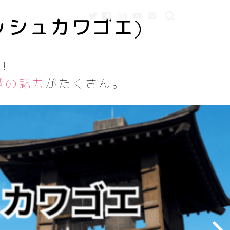
ッシュカワゴエ)
！
越の魅力
がたくさん。