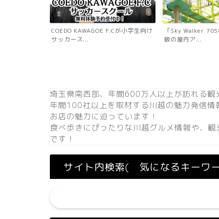
ール川越新富町
COEDO KAWAGOE F.Cが小学生向け
「Sky Walker 
...
サッカース...
級の屋内ア...
埼玉県南西部、年間600万人以上が訪れる観
年間100社以上を取材する川越の魅力発信
お店の魅力に迫っています！
食べ歩きにぴったりな川越グルメ情報や、観
です！
サイト内検索( 気になるキーワ