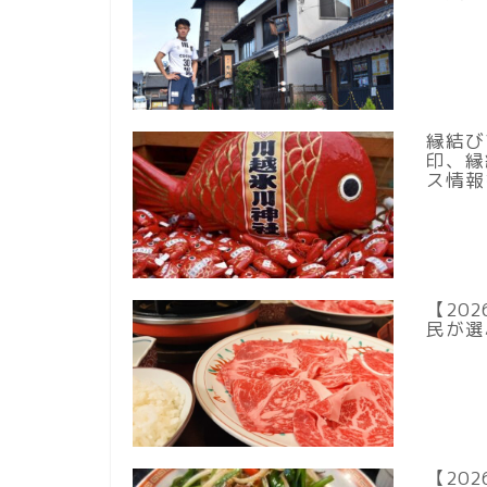
縁結び
印、縁
ス情報
【20
民が選
【20