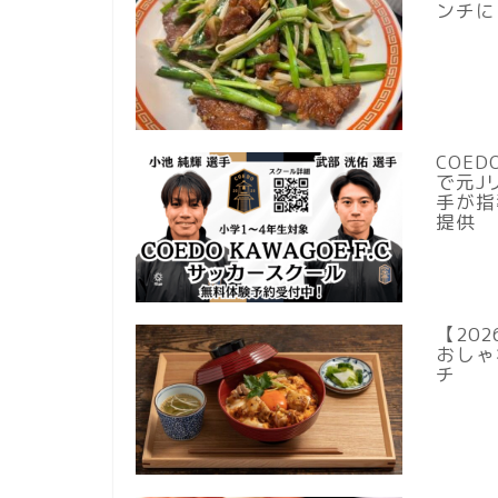
ンチに
COE
で元J
手が指
提供
【20
おしゃ
チ