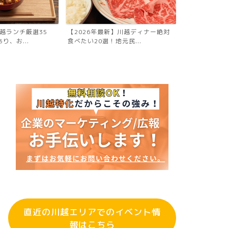
川越ランチ厳選35
【2026年最新】川越ディナー絶対
【2026年最
り、お...
食べたい20選！地元民...
食べたい19選！
直近の川越エリアでのイベント情
報はこちら