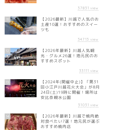
37831
view
【2026最新】川越で人気のお
11
土産10選！おすすめのスイー
ツも
34713
view
【2026年最新】川越人気観
12
光・グルメ26選！地元民のお
すすめスポット
33111
view
【2024年(開催中止)】「第31
13
回小江戸川越花火大会」が8月
24日(土)19時に開催！場所は
安比奈親水公園
31031
view
【2026年最新】川越で焼肉絶
14
対食べたい7選！地元民が選ぶ
おすすめ焼肉店