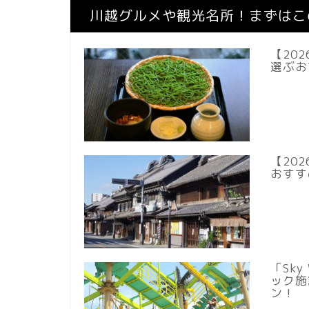
川越グルメや観光名所！まずはこ
【20
選ぶお
【20
おすす
「Sky
ック施
ン！