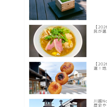
【20
民が選
【20
選！地
川越N
歴史や