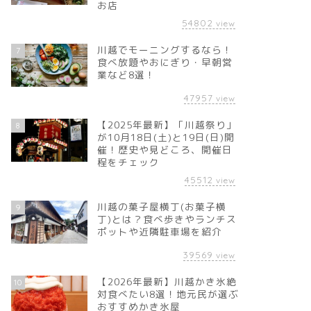
お店
54802
view
川越でモーニングするなら！
7
食べ放題やおにぎり・早朝営
業など8選！
47957
view
【2025年最新】「川越祭り」
8
が10月18日(土)と19日(日)開
催！歴史や見どころ、開催日
程をチェック
45512
view
川越の菓子屋横丁(お菓子横
9
丁)とは？食べ歩きやランチス
ポットや近隣駐車場を紹介
39569
view
【2026年最新】川越かき氷絶
10
対食べたい8選！地元民が選ぶ
おすすめかき氷屋