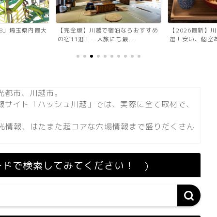
7058」埼玉県内最大
【完全版】川越で宿泊ならおすすめ
【2026最新】
の宿11選！一人旅にも最...
選！安い、個室あ
光都市、川越市。
情報サイト「ハッシュ川越」では、実際に全て取材で、
光情報、はたまた超コアな穴場情報まで盛りだくさん
ードで検索してみてください！ )