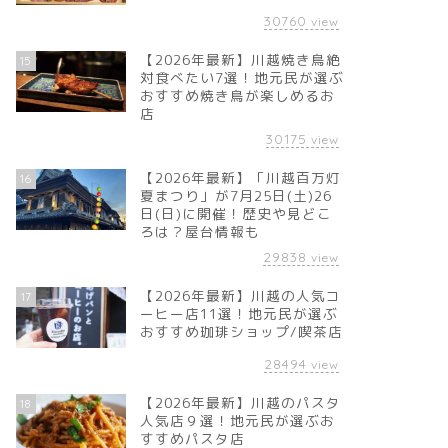
30760
view
【2026年最新】川越焼き鳥絶
15
対食べたい7選！地元民が選ぶ
おすすめ焼き鳥が楽しめるお
店
30175
view
【2026年最新】「川越百万灯
16
夏まつり」が7月25日(土)26
日(日)に開催！歴史や見どこ
ろは？屋台情報も
29838
view
【2026年最新】川越の人気コ
17
ーヒー店11選！地元民が選ぶ
おすすめ珈琲ショップ/喫茶店
28494
view
【2026年最新】川越のパスタ
18
人気店９選！地元民が選ぶお
すすめパスタ店