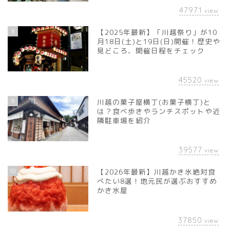
47971
view
8
【2025年最新】「川越祭り」が10
月18日(土)と19日(日)開催！歴史や
見どころ、開催日程をチェック
45520
view
9
川越の菓子屋横丁(お菓子横丁)と
は？食べ歩きやランチスポットや近
隣駐車場を紹介
39577
view
10
【2026年最新】川越かき氷絶対食
べたい8選！地元民が選ぶおすすめ
かき氷屋
37850
view