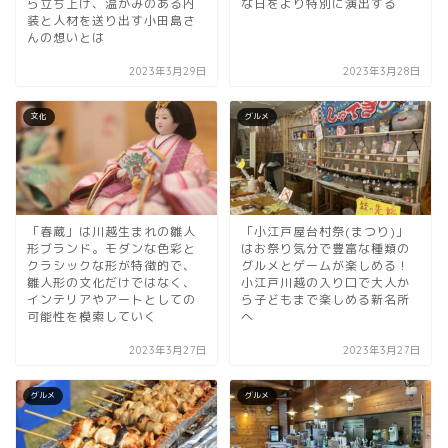
ら立ち上げ、温かみのある内
な日をより特別に演出する
装と人材を送り出す小田島さ
んの想いとは
2023年3月29日
2023年3月28日
文化
グルメ
「春蔵」は川越生まれの雛人
「小江戸屋台村祭(まつり)」
形ブランド。モダンな色彩と
はお祭り気分で豊富な種類の
クラシックな形が特徴的で、
グルメとゲームが楽しめる！
雛人形の文化だけではなく、
小江戸川越の入り口で大人か
インテリアやアートとしての
ら子どもまで楽しめる新名所
可能性を模索していく
へ
2023年3月27日
2023年3月27日
グルメ
グルメ