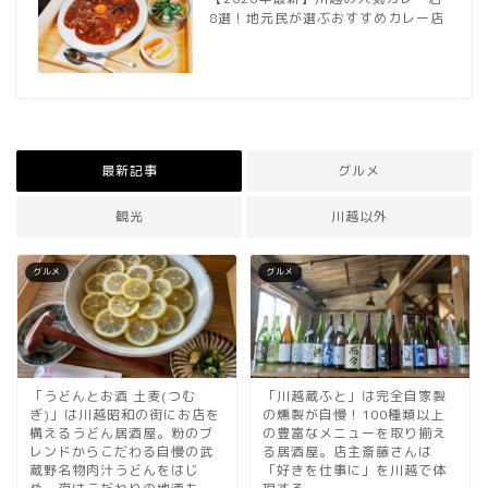
8選！地元民が選ぶおすすめカレー店
最新記事
グルメ
観光
川越以外
グルメ
グルメ
「うどんとお酒 土麦(つむ
「川越蔵ふと」は完全自家製
ぎ)」は川越昭和の街にお店を
の燻製が自慢！100種類以上
構えるうどん居酒屋。粉のブ
の豊富なメニューを取り揃え
レンドからこだわる自慢の武
る居酒屋。店主斎藤さんは
蔵野名物肉汁うどんをはじ
「好きを仕事に」を川越で体