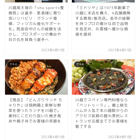
川越南大塚の「shu sports整
「ミドリヤ」は1973年創業で
骨院」は選手・患者様に寄り
川越に本店を構え、4店舗展開
添いリハビリ・グランド復
する買取/販売店。長年の経験
帰、フィジカル強化サポート
を持つプロの確かな目で品物
を。院長田中さんの経験を活
を見定め、お客様へ確かな価
かし、プロスポーツの舞台や
値を提供
日の丸を背負う選手へ
2023年4月11日
2023年4月11日
グルメ
グルメ
【閉店】「どんぶりランチ ち
川越でスペイン専門料理なら
ゃりや」は銘柄鶏と新鮮な野
「べントゥーラ」。最上級生
菜を使ったランチを川越で。
ハムが人気で本川越駅からの
素材にこだわり抜いた焼き鳥
アクセス抜群の隠れ家的レス
丼や親子丼でお客様の笑顔を
トランが五感全てでお客様を
魅了する
2023年4月11日
2023年4月11日