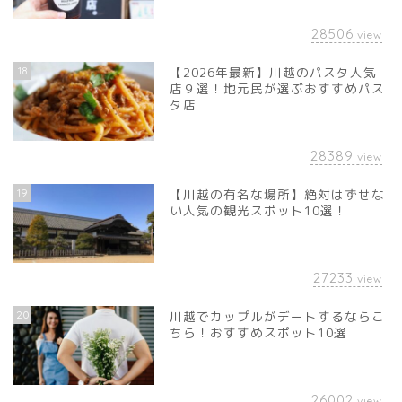
28506
view
18
【2026年最新】川越のパスタ人気
店９選！地元民が選ぶおすすめパス
タ店
28389
view
19
【川越の有名な場所】絶対はずせな
い人気の観光スポット10選！
27233
view
20
川越でカップルがデートするならこ
ちら！おすすめスポット10選
26002
view