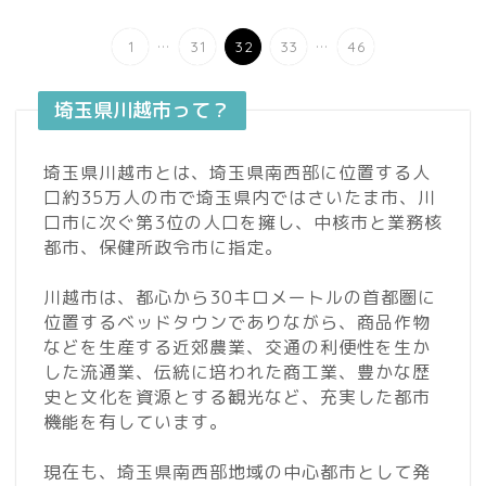
...
...
1
31
32
33
46
埼玉県川越市って？
埼玉県川越市とは、埼玉県南西部に位置する人
口約35万人の市で埼玉県内ではさいたま市、川
口市に次ぐ第3位の人口を擁し、中核市と業務核
都市、保健所政令市に指定。
川越市は、都心から30キロメートルの首都圏に
位置するベッドタウンでありながら、商品作物
などを生産する近郊農業、交通の利便性を生か
した流通業、伝統に培われた商工業、豊かな歴
史と文化を資源とする観光など、充実した都市
機能を有しています。
現在も、埼玉県南西部地域の中心都市として発