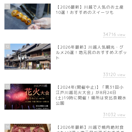
11
【2026最新】川越で人気のお土産
10選！おすすめのスイーツも
34716
view
12
【2026年最新】川越人気観光・グ
ルメ26選！地元民のおすすめスポッ
ト
33120
view
13
【2024年(開催中止)】「第31回小
江戸川越花火大会」が8月24日
(土)19時に開催！場所は安比奈親水
公園
31032
view
14
【2026年最新】川越で焼肉絶対食