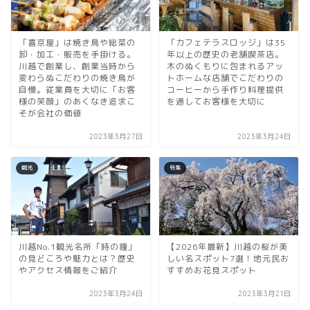
「喜京屋」は焼き鳥や総菜の
「カフェテラスロッジ」は35
卸・加工・販売を手掛ける。
年以上の歴史の老舗喫茶店。
川越で創業し、創業当時から
木のぬくもりに包まれるアッ
変わらぬこだわりの焼き鳥が
トホームな店舗でこだわりの
自慢。従業員を大切に「お客
コーヒーから手作り料理提供
様の笑顔」のあくなき追求こ
を通してお客様を大切に
そが会社の価値
2023年3月27日
2023年3月24日
観光
特集
川越No.1観光名所「時の鐘」
【2026年最新】川越の桜が美
の見どころや魅力とは？歴史
しい名スポット7選！地元民お
やアクセス情報をご紹介
すすめお花見スポット
2023年3月24日
2023年3月21日