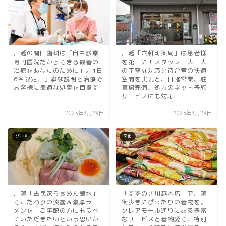
川越の関口歯科は「自由診療
川越「六軒町薬局」は患者様
専門医院だからできる最善の
を第一に！スタッフ一人一人
治療をあなたのために」。1日
の丁寧な対応と待合室の快適
6名限定、丁寧な説明と治療で
空間を実現と、日曜営業、駐
お客様に最適な処置を目指す
車場完備、処方のネット予約
サービスにも対応
2023年3月29日
2023年3月29日
グルメ
文化
川越「古民家らぁめん銀水」
「すずのき川越本店」で川越
でこだわりの淡麗＆濃厚ラー
街歩きにぴったりの着物を。
メンを！ご年配の方にも食べ
クレアモール通りにある豊富
ていただきたいという思いか
なサービスと着物愛で、特別