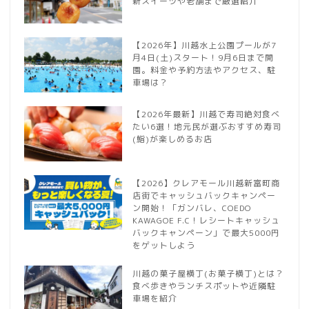
新スイーツや老舗まで厳選紹介
【2026年】川越水上公園プールが7
月4日(土)スタート！9月6日まで開
園。料金や予約方法やアクセス、駐
車場は？
【2026年最新】川越で寿司絶対食べ
たい6選！地元民が選ぶおすすめ寿司
(鮨)が楽しめるお店
【2026】クレアモール川越新富町商
店街でキャッシュバックキャンペー
ン開始！「ガンバレ、COEDO
KAWAGOE F.C！レシートキャッシュ
バックキャンペーン」で最大5000円
をゲットしよう
川越の菓子屋横丁(お菓子横丁)とは？
食べ歩きやランチスポットや近隣駐
車場を紹介