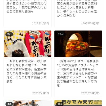
貨や着心地のいい服で異文化
家ご夫妻が提供する旬の素材
交流を。川越で世界の文化と
にこだわった美味しい料理
出会う貴重な経験を
は、様々な人との出会いを温
かく包み込む
2023年4月3日
2023年4月3日
文化
グルメ
「おすし雑貨研究所、松」は
「酒場 幸CO」は本川越駅徒歩
おすしなど食べ物モチーフ中
2分のお洒落なイタリアン。ウ
心の珍雑貨が並ぶ。店主藤木
ッド調の店内は団体利用可
さんの好きが溢れる川越の店
で、活気ある店内と接客力が
内で、自分の好きに出会う体
生み出すアットホームな雰囲
験を
気で絶品料理と美味しいお酒
を
2023年4月1日
2023年3月30日
生活
生活