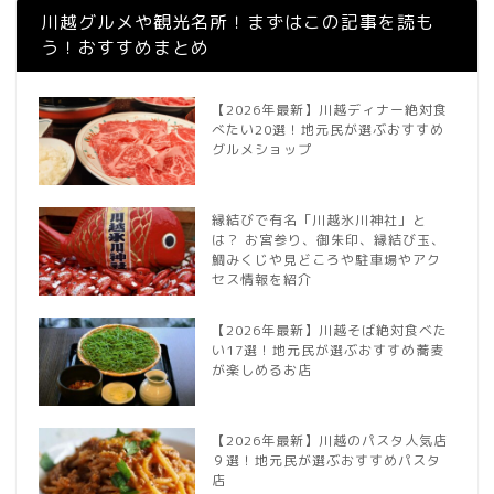
川越グルメや観光名所！まずはこの記事を読も
う！おすすめまとめ
【2026年最新】川越ディナー絶対食
べたい20選！地元民が選ぶおすすめ
グルメショップ
縁結びで有名「川越氷川神社」と
は？ お宮参り、御朱印、縁結び玉、
鯛みくじや見どころや駐車場やアク
セス情報を紹介
【2026年最新】川越そば絶対食べた
い17選！地元民が選ぶおすすめ蕎麦
が楽しめるお店
【2026年最新】川越のパスタ人気店
９選！地元民が選ぶおすすめパスタ
店