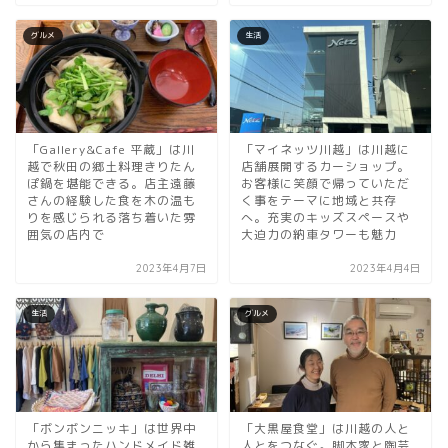
グルメ
生活
「Gallery&Cafe 平蔵」は川
「マイネッツ川越」は川越に
越で秋田の郷土料理きりたん
店舗展開するカーショップ。
ぽ鍋を堪能できる。店主遠藤
お客様に笑顔で帰っていただ
さんの経験した食を木の温も
く事をテーマに地域と共存
りを感じられる落ち着いた雰
へ。充実のキッズスペースや
囲気の店内で
大迫力の納車タワーも魅力
2023年4月7日
2023年4月4日
生活
グルメ
「ボンボンニッキ」は世界中
「大黒屋食堂」は川越の人と
から集まったハンドメイド雑
人とをつなぐ。脚本家と陶芸