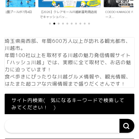
アモール川越新富町商店街
COEDO KAWAGOE F.Cが小学生向けサッカ
「Sky Walker 70
.
ース...
内ア...
埼玉県南西部、年間600万人以上が訪れる観光都市、
川越市。
年間100社以上を取材する川越の魅力発信情報サイト
「ハッシュ川越」では、実際に全て取材で、お店の魅
力に迫っています！
食べ歩きにぴったりな川越グルメ情報や、観光情報、
はたまた超コアな穴場情報まで盛りだくさんです！
サイト内検索( 気になるキーワードで検索して
みてください！ )