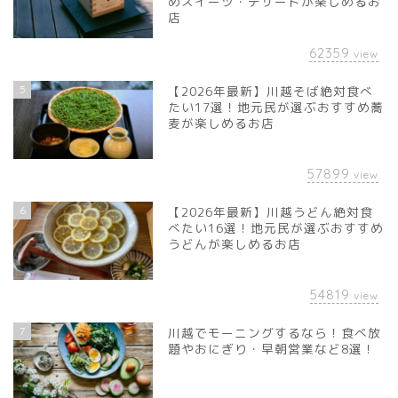
めスイーツ・デザートが楽しめるお
店
62359
view
5
【2026年最新】川越そば絶対食べ
たい17選！地元民が選ぶおすすめ蕎
麦が楽しめるお店
57899
view
6
【2026年最新】川越うどん絶対食
べたい16選！地元民が選ぶおすすめ
うどんが楽しめるお店
54819
view
7
川越でモーニングするなら！食べ放
題やおにぎり・早朝営業など8選！