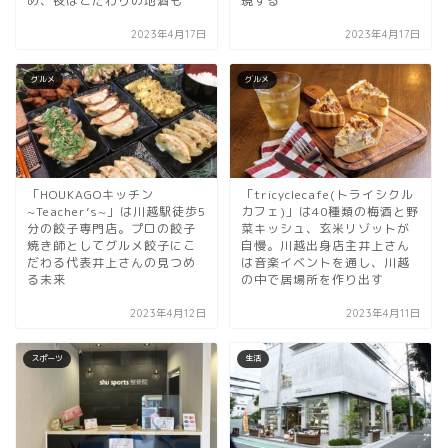
め、夜はこだわりの地酒も
現する
2023年4月17日
2023年4月17日
グルメ
グルメ
「HOUKAGOキッチン
「tricyclecafe(トライシクル
~Teacher’s~」は川越駅徒歩5
カフェ)」は40種類の梅酒と野
分の餃子専門店。プロの餃子
菜キッシュ、玄米リゾットが
焼き師としてグルメ餃子にこ
自慢。川越出身店主井上さん
だわる代表井上さんの見つめ
は音楽イベントを通し、川越
る未来
の中で居場所を作り出す
2023年4月12日
2023年4月11日
スポーツ
生活