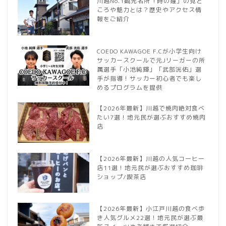
川越No.1観光名所「時の鐘」の見ど
ころや魅力とは？歴史やアクセス情
報をご紹介
COEDO KAWAGOE F.Cが小学生向け
サッカースクールで元Jリーガーの所
属選手「小池純輝」「武部洸佑」選
手が指導！サッカー初心者でも楽し
めるプログラムを提供
【2026年最新】川越で焼肉絶対食べ
たい7選！地元民が選ぶおすすめ焼肉
店
【2026年最新】川越の人気コーヒー
店11選！地元民が選ぶおすすめ珈琲
ショップ/喫茶店
【2026年最新】小江戸川越の食べ歩
き人気グルメ22選！地元民が選ぶ最