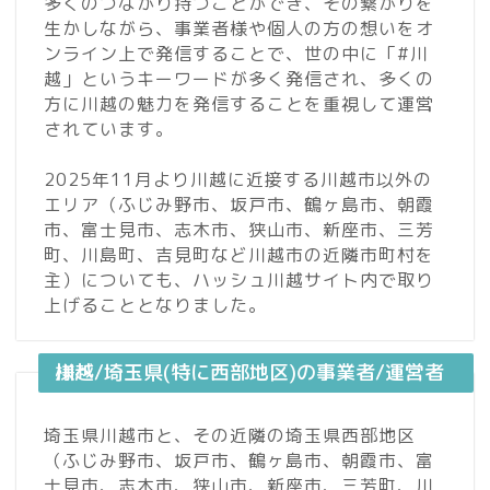
多くのつながり持つことができ、その繋がりを
生かしながら、事業者様や個人の方の想いをオ
ンライン上で発信することで、世の中に「#川
越」というキーワードが多く発信され、多くの
方に川越の魅力を発信することを重視して運営
されています。
2025年11月より川越に近接する川越市以外の
エリア（ふじみ野市、坂戸市、鶴ヶ島市、朝霞
市、富士見市、志木市、狭山市、新座市、三芳
町、川島町、吉見町など川越市の近隣市町村を
主）についても、ハッシュ川越サイト内で取り
上げることとなりました。
川越/埼玉県(特に西部地区)の事業者/運営者様へ
埼玉県川越市と、その近隣の埼玉県西部地区
（ふじみ野市、坂戸市、鶴ヶ島市、朝霞市、富
士見市、志木市、狭山市、新座市、三芳町、川