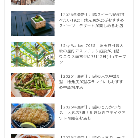
【2026年最新】川越スイーツ絶対食
べたい19選！地元民が選ぶおすすめ
スイーツ・デザートが楽しめるお店
「Sky Walker 7058」埼玉県内最大
級の屋内アスレチック施設が川越・
ウニクス南古谷に7月12日(土)オープ
ン！
【2026年最新】川越の人気中華8
選！地元民が選ぶランチにもおすす
め中華料理店
【2026年最新】川越のとんかつ有
名・人気店7選！川越駅近でテイクア
ウト可能なお店も
【2026年最新】川越の人気カレー店