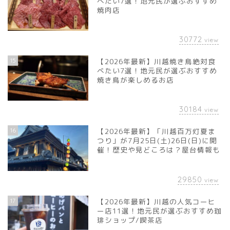
べたい7選！地元民が選ぶおすすめ
焼肉店
30772
view
15
【2026年最新】川越焼き鳥絶対食
べたい7選！地元民が選ぶおすすめ
焼き鳥が楽しめるお店
30184
view
16
【2026年最新】「川越百万灯夏ま
つり」が7月25日(土)26日(日)に開
催！歴史や見どころは？屋台情報も
29850
view
17
【2026年最新】川越の人気コーヒ
ー店11選！地元民が選ぶおすすめ珈
琲ショップ/喫茶店