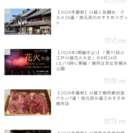
12
【2026年最新】川越人気観光・グ
ルメ26選！地元民のおすすめスポッ
ト
33121
view
13
【2024年(開催中止)】「第31回小
江戸川越花火大会」が8月24日
(土)19時に開催！場所は安比奈親水
公園
31032
view
14
【2026年最新】川越で焼肉絶対食
べたい7選！地元民が選ぶおすすめ
焼肉店
30772
view
15