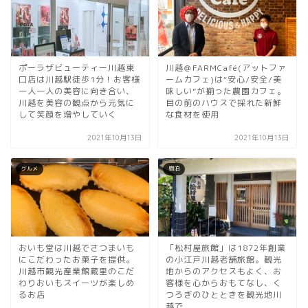
ポーラザビューティー川越東
川越＠FARMCafé(アットファ
口店は川越駅徒歩1分！お客様
ームカフェ)は“安心/安全/美
一人一人の美容に向き合い、
味しい”が揃った農園カフェ。
川越を美容の観点から元気に
目の前のハウスで採れた新鮮
して笑顔を増やしていく
な食材を使用
2021年10月13日
2021年10月13日
グルメ
宿泊
おいも堂は川越でさつまいも
「松村屋旅館」は1872年創業
にこだわったお菓子を提供。
の小江戸川越老舗旅館。観光
川越市観光産業館蔵里のこだ
地からのアクセスもよく、お
わりおいもスイーツが楽しめ
客様を心からおもてなし、く
るお店
つろぎのひとときを観光地川
越で