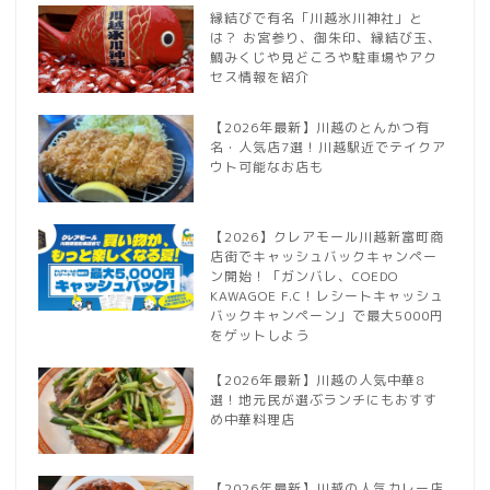
縁結びで有名「川越氷川神社」と
は？ お宮参り、御朱印、縁結び玉、
鯛みくじや見どころや駐車場やアク
セス情報を紹介
【2026年最新】川越のとんかつ有
名・人気店7選！川越駅近でテイクア
ウト可能なお店も
【2026】クレアモール川越新富町商
店街でキャッシュバックキャンペー
ン開始！「ガンバレ、COEDO
KAWAGOE F.C！レシートキャッシュ
バックキャンペーン」で最大5000円
をゲットしよう
【2026年最新】川越の人気中華8
選！地元民が選ぶランチにもおすす
め中華料理店
【2026年最新】川越の人気カレー店