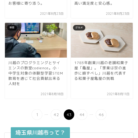
お客様に寄り添う。
高い満足度と安心感。
2021年8月23日
2021年8月23日
教育
グルメ
川越のプログラミングとサイ
1783年創業川越の老舗和菓子
エンスの教室codience。小・
屋「龜屋」。「家業は世の進
中学生対象の体験型学習STEM
歩に順ずべし」川越を代表す
教育を通じて社会貢献出来る
る和菓子屋亀屋の挑戦
人財を
2021年8月18日
2021年8月11日
...
...
1
42
43
44
46
埼玉県川越市って？