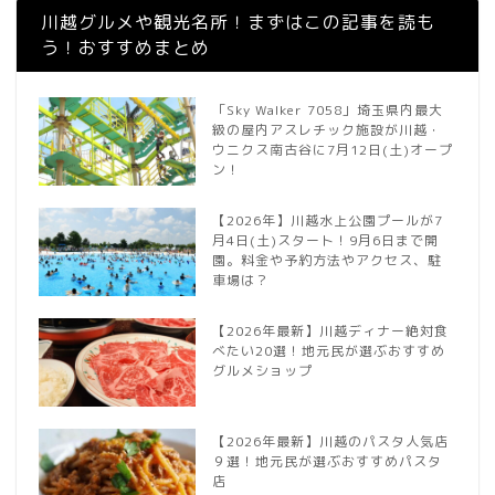
川越グルメや観光名所！まずはこの記事を読も
う！おすすめまとめ
「Sky Walker 7058」埼玉県内最大
級の屋内アスレチック施設が川越・
ウニクス南古谷に7月12日(土)オープ
ン！
【2026年】川越水上公園プールが7
月4日(土)スタート！9月6日まで開
園。料金や予約方法やアクセス、駐
車場は？
【2026年最新】川越ディナー絶対食
べたい20選！地元民が選ぶおすすめ
グルメショップ
【2026年最新】川越のパスタ人気店
９選！地元民が選ぶおすすめパスタ
店