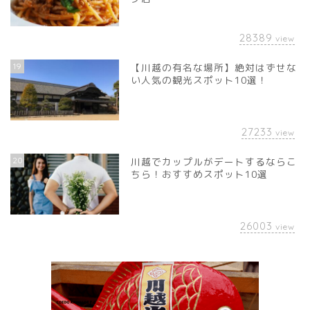
28389
view
19
【川越の有名な場所】絶対はずせな
い人気の観光スポット10選！
27233
view
20
川越でカップルがデートするならこ
ちら！おすすめスポット10選
26003
view