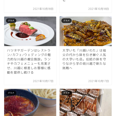
も
2021年10月18日
2021年10月18日
グルメ
グルメ
ハツネヤガーデンはレストラ
大学いも「川越いわた」は祖
ン/カフェ/ウェディングの魅
父の代から味を引き継ぐ人気
力的な川越の複合施設。ラン
の大学いも店。伝統の味を守
チやカフェメニューも充実さ
りながら芋の街川越で新たな
せ、川越に根差しお客様に感
挑戦へ
動を提供し続ける
2021年10月17日
2021年10月17日
グルメ
グルメ