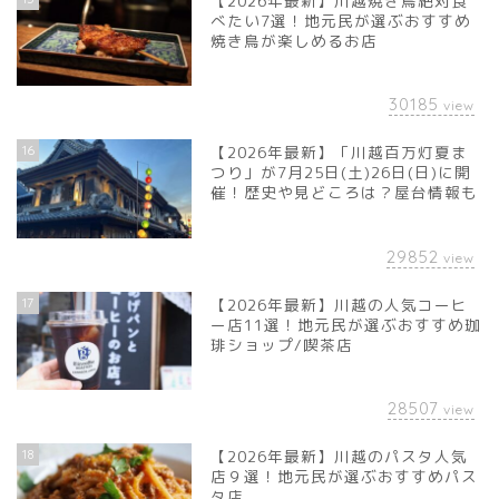
【2026年最新】川越焼き鳥絶対食
べたい7選！地元民が選ぶおすすめ
焼き鳥が楽しめるお店
30185
view
16
【2026年最新】「川越百万灯夏ま
つり」が7月25日(土)26日(日)に開
催！歴史や見どころは？屋台情報も
29852
view
17
【2026年最新】川越の人気コーヒ
ー店11選！地元民が選ぶおすすめ珈
琲ショップ/喫茶店
28507
view
18
【2026年最新】川越のパスタ人気
店９選！地元民が選ぶおすすめパス
タ店