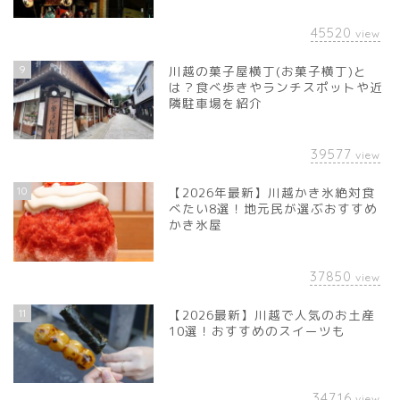
45520
view
9
川越の菓子屋横丁(お菓子横丁)と
は？食べ歩きやランチスポットや近
隣駐車場を紹介
39577
view
10
【2026年最新】川越かき氷絶対食
べたい8選！地元民が選ぶおすすめ
かき氷屋
37850
view
11
【2026最新】川越で人気のお土産
10選！おすすめのスイーツも
34716
view