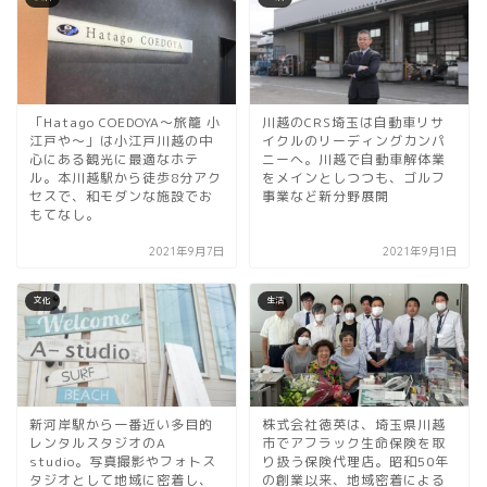
「Hatago COEDOYA～旅籠 小
川越のCRS埼玉は自動車リサ
江戸や～」は小江戸川越の中
イクルのリーディングカンパ
心にある観光に最適なホテ
ニーへ。川越で自動車解体業
ル。本川越駅から徒歩8分アク
をメインとしつつも、ゴルフ
セスで、和モダンな施設でお
事業など新分野展開
もてなし。
2021年9月7日
2021年9月1日
文化
生活
新河岸駅から一番近い多目的
株式会社徳英は、埼玉県川越
レンタルスタジオのA
市でアフラック生命保険を取
studio。写真撮影やフォトス
り扱う保険代理店。昭和50年
タジオとして地域に密着し、
の創業以来、地域密着による