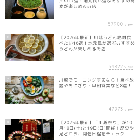
たい17選！地元民が選ぶおすすめ蕎
麦が楽しめるお店
57900
view
6
【2026年最新】川越うどん絶対食
べたい16選！地元民が選ぶおすすめ
うどんが楽しめるお店
54822
view
7
川越でモーニングするなら！食べ放
題やおにぎり・早朝営業など8選！
47973
view
8
【2025年最新】「川越祭り」が10
月18日(土)と19日(日)開催！歴史や
見どころ、開催日程をチェック