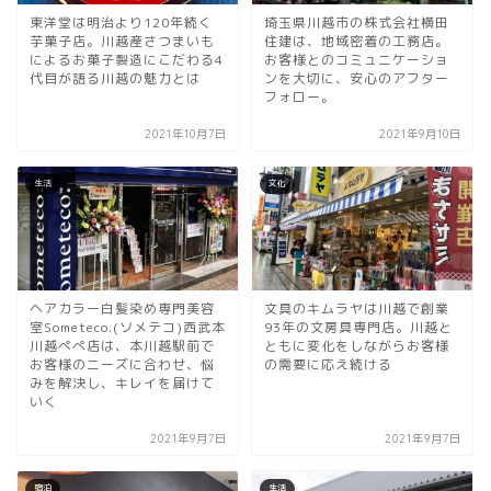
東洋堂は明治より120年続く
埼玉県川越市の株式会社横田
芋菓子店。川越産さつまいも
住建は、地域密着の工務店。
によるお菓子製造にこだわる4
お客様とのコミュニケーショ
代目が語る川越の魅力とは
ンを大切に、安心のアフター
フォロー。
2021年10月7日
2021年9月10日
生活
文化
ヘアカラー白髪染め専門美容
文具のキムラヤは川越で創業
室Someteco.(ソメテコ)西武本
93年の文房具専門店。川越と
川越ぺぺ店は、本川越駅前で
ともに変化をしながらお客様
お客様のニーズに合わせ、悩
の需要に応え続ける
みを解決し、キレイを届けて
いく
2021年9月7日
2021年9月7日
宿泊
生活