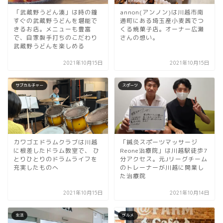
「武蔵野うどん湊」は時の鐘
annon(アンノン)は川越市南
すぐの武蔵野うどんを堪能で
通町にある埼玉産小麦茜でつ
きるお店。メニューも豊富
くる焼菓子店。オーナー広瀬
で、自家製手打ちのこだわり
さんの想い。
武蔵野うどんを楽しめる
2021年10月15日
2021年10月15日
サブカルチャー
スポーツ
カワゴエドラムクラブは川越
「鍼灸スポーツマッサージ
に根差したドラム教室で、 ひ
Reone治療院」は川越駅徒歩7
とりひとりのドラムライフを
分アクセス。元Jリーグチーム
充実したものへ
のトレーナーが川越に開業し
た治療院
2021年10月15日
2021年10月14日
生活
グルメ