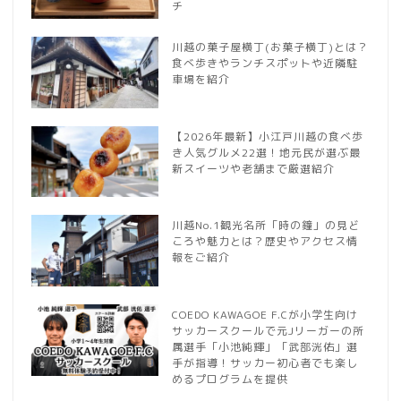
チ
川越の菓子屋横丁(お菓子横丁)とは？
食べ歩きやランチスポットや近隣駐
車場を紹介
【2026年最新】小江戸川越の食べ歩
き人気グルメ22選！地元民が選ぶ最
新スイーツや老舗まで厳選紹介
川越No.1観光名所「時の鐘」の見ど
ころや魅力とは？歴史やアクセス情
報をご紹介
COEDO KAWAGOE F.Cが小学生向け
サッカースクールで元Jリーガーの所
属選手「小池純輝」「武部洸佑」選
手が指導！サッカー初心者でも楽し
めるプログラムを提供