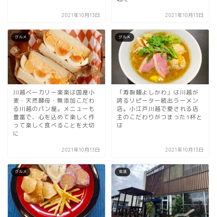
2021年10月13日
2021年10月13日
グルメ
グルメ
川越ベーカリー楽楽は国産小
「寿製麺よしかわ」は川越が
麦・天然酵母・無添加こだわ
誇るリピーター続出ラーメン
る川越のパン屋。メニューも
店。小江戸川越で愛される店
豊富で、心を込めて楽しく作
主のこだわりがつまった1杯と
って楽しく食べることを大切
は
に
2021年10月13日
2021年10月13日
グルメ
生活