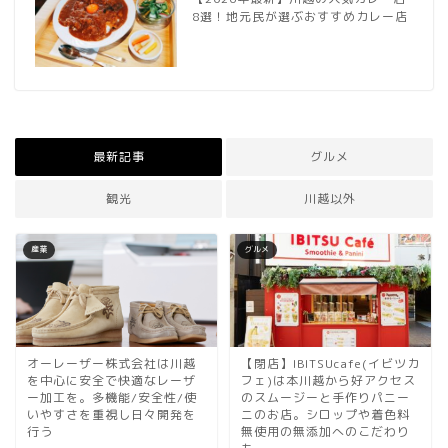
8選！地元民が選ぶおすすめカレー店
最新記事
グルメ
観光
川越以外
産業
グルメ
オーレーザー株式会社は川越
【閉店】IBITSUcafe(イビツカ
を中心に安全で快適なレーザ
フェ)は本川越から好アクセス
ー加工を。多機能/安全性/使
のスムージーと手作りパニー
いやすさを重視し日々開発を
ニのお店。シロップや着色料
行う
無使用の無添加へのこだわり