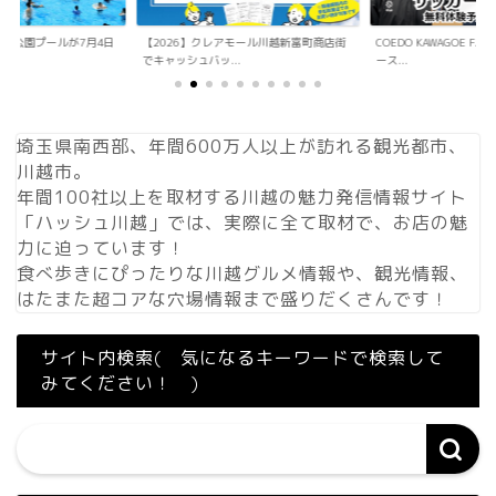
アモール川越新富町商店街
COEDO KAWAGOE F.Cが小学生向けサッカ
「Sky Walker 70
.
ース...
内ア...
埼玉県南西部、年間600万人以上が訪れる観光都市、
川越市。
年間100社以上を取材する川越の魅力発信情報サイト
「ハッシュ川越」では、実際に全て取材で、お店の魅
力に迫っています！
食べ歩きにぴったりな川越グルメ情報や、観光情報、
はたまた超コアな穴場情報まで盛りだくさんです！
サイト内検索( 気になるキーワードで検索して
みてください！ )